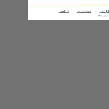
Novinky
:
Vyhledávání
:
O proje
Copyright