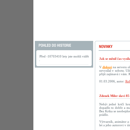
Před -10703410 lety jste mohli vidět
Jak se měnil čas vysí
.
V
diskuzi
na serveru ok
nevysílal v sobotu. U
přijít zajímavá i vám.
01.03.2006, autor:
Rob
Zdenek Miler slavi 85
Nebýt jedné krtčí hr
dopadlo to dobře a ma
Bez Krtka se neobejdou
prádlo.
Výtvarník, animátor a 
let a jeho autorovi v 