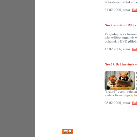
Pokračování článku n
21.02.2006, autor:
Rob
Nová soutěž o DVD a 
Ve spolupráci s firmo
kde můžete tentokrát 
pohádek s DVD přílo
17.02.2006, autor:
Rob
Nové CD: Hurvínek v
"hrdinů" ocení nejmlad
vydala firma
Supraph
08.02.2006, autor:
Rob