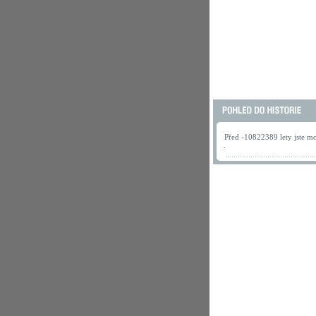
Před -10822389 lety jste mo
.