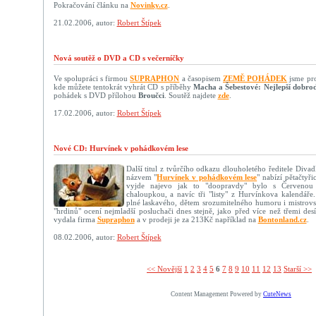
Pokračování článku na
Novinky.cz
.
21.02.2006, autor:
Robert Štípek
Nová soutěž o DVD a CD s večerníčky
Ve spolupráci s firmou
SUPRAPHON
a časopisem
ZEMĚ POHÁDEK
jsme pro 
kde můžete tentokrát vyhrát CD s příběhy
Macha a Šebestové: Nejlepší dobrod
pohádek s DVD přílohou
Broučci
. Soutěž najdete
zde
.
17.02.2006, autor:
Robert Štípek
Nové CD: Hurvínek v pohádkovém lese
Další titul z tvůrčího odkazu dlouholetého ředitele Diva
názvem "
Hurvínek v pohádkovém lese
" nabízí pětačtyř
vyjde najevo jak to "doopravdy" bylo s Červenou
chaloupkou, a navíc tři "listy" z Hurvínkova kalendáře
plné laskavého, dětem srozumitelného humoru i mistrovs
"hrdinů" ocení nejmladší posluchači dnes stejně, jako před více než třemi desí
vydala firma
Supraphon
a v prodeji je za 213Kč například na
Bontonland.cz
.
08.02.2006, autor:
Robert Štípek
<< Novější­
1
2
3
4
5
6
7
8
9
10
11
12
13
Starší >>
Content Management Powered by
CuteNews