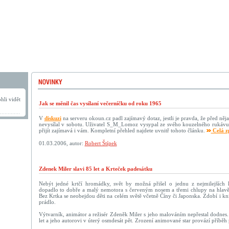
hli vidět
Jak se měnil čas vysílaní večerníčku od roku 1965
V
diskuzi
na serveru okoun.cz padl zajímavý dotaz, jestli je pravda, že před něja
nevysílal v sobotu. Uživatel S_M_Lomoz vysypal ze svého kouzelného rukávu
přijít zajímavá i vám. Kompletní přehled najdete uvnitř tohoto článku.
Celá z
01.03.2006, autor:
Robert Štípek
Zdenek Miler slavi 85 let a Krteček padesátku
Nebýt jedné krtčí hromádky, svět by možná přišel o jednu z nejmilejších k
dopadlo to dobře a malý nemotora s červeným nosem a třemi chlupy na hlavě
Bez Krtka se neobejdou děti na celém světě včetně Číny či Japonska. Zdobí i kní
prádlo.
Výtvarník, animátor a režisér Zdeněk Miler s jeho malováním nepřestal dodnes.
let a jeho autorovi v úterý osmdesát pět. Zrození animované star provází příbě