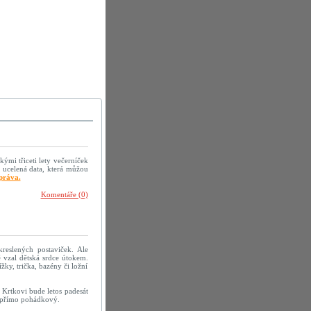
kými třiceti lety večerníček
 ucelená data, která můžou
práva.
Komentáře (0)
reslených postaviček. Ale
 vzal dětská srdce útokem.
žky, trička, bazény či ložní
 Krtkovi bude letos padesát
h přímo pohádkový.