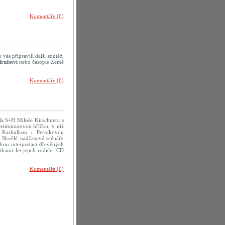
Komentáře (0)
vás připravili další soutěž,
ružství
nebo časopis Země
Komentáře (0)
dla S+H Miloše Kirschnera s
icetiminutovou hříčku, v níž
 Karkulkou i Perníkovou
. Skvělé nadčasové scénáře
kou interpretaci dřevěných
tkami let jejich rodiče. CD
Komentáře (0)