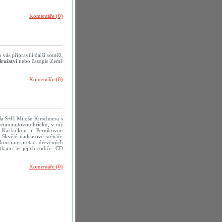
Komentáře (0)
vás připravili další soutěž,
ružství
nebo časopis Země
Komentáře (0)
dla S+H Miloše Kirschnera s
icetiminutovou hříčku, v níž
 Karkulkou i Perníkovou
. Skvělé nadčasové scénáře
kou interpretaci dřevěných
tkami let jejich rodiče. CD
Komentáře (0)