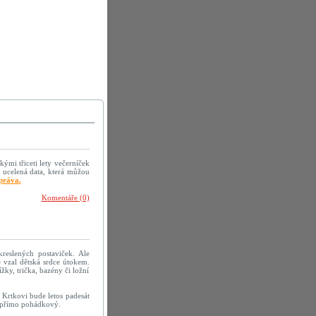
kými třiceti lety večerníček
 ucelená data, která můžou
práva.
Komentáře (0)
reslených postaviček. Ale
 vzal dětská srdce útokem.
žky, trička, bazény či ložní
 Krtkovi bude letos padesát
h přímo pohádkový.