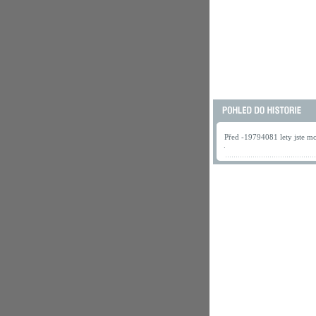
Před -19794081 lety jste mo
.