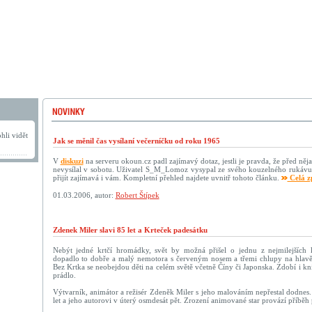
hli vidět
Jak se měnil čas vysílaní večerníčku od roku 1965
V
diskuzi
na serveru okoun.cz padl zajímavý dotaz, jestli je pravda, že před něja
nevysílal v sobotu. Uživatel S_M_Lomoz vysypal ze svého kouzelného rukávu
přijít zajímavá i vám. Kompletní přehled najdete uvnitř tohoto článku.
Celá z
01.03.2006, autor:
Robert Štípek
Zdenek Miler slavi 85 let a Krteček padesátku
Nebýt jedné krtčí hromádky, svět by možná přišel o jednu z nejmilejších k
dopadlo to dobře a malý nemotora s červeným nosem a třemi chlupy na hlavě
Bez Krtka se neobejdou děti na celém světě včetně Číny či Japonska. Zdobí i kní
prádlo.
Výtvarník, animátor a režisér Zdeněk Miler s jeho malováním nepřestal dodnes.
let a jeho autorovi v úterý osmdesát pět. Zrození animované star provází příbě