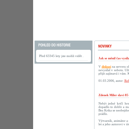
Před 63345 lety jste mohli vidět .
Jak se měnil čas vysí
V
diskuzi
na serveru ok
nevysílal v sobotu. U
přijít zajímavá i vám.
01.03.2006, autor:
Rob
Zdenek Miler slavi 85
Nebýt jedné krtčí hr
dopadlo to dobře a ma
Bez Krtka se neobejdou
prádlo.
Výtvarník, animátor a 
let a jeho autorovi v 