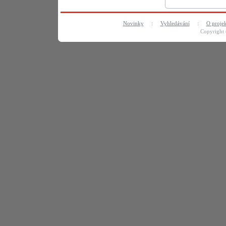
Novinky
:
Vyhledávání
:
O proje
Copyright