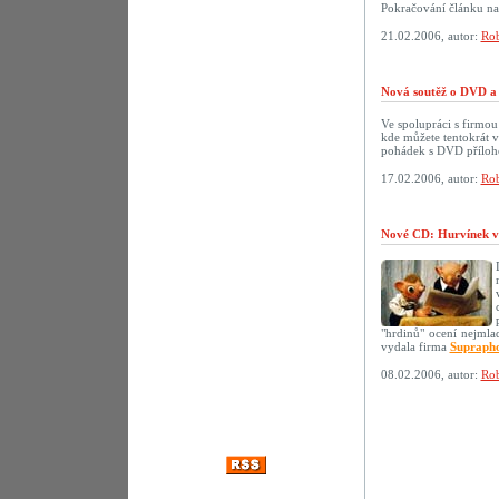
Pokračování článku n
21.02.2006, autor:
Rob
Nová soutěž o DVD a 
Ve spolupráci s firmo
kde můžete tentokrát 
pohádek s DVD přílo
17.02.2006, autor:
Rob
Nové CD: Hurvínek v
"hrdinů" ocení nejmlad
vydala firma
Supraph
08.02.2006, autor:
Rob