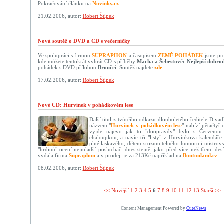
Pokračování článku na
Novinky.cz
.
21.02.2006, autor:
Robert Štípek
Nová soutěž o DVD a CD s večerníčky
Ve spolupráci s firmou
SUPRAPHON
a časopisem
ZEMĚ POHÁDEK
jsme pro 
kde můžete tentokrát vyhrát CD s příběhy
Macha a Šebestové: Nejlepší dobrod
pohádek s DVD přílohou
Broučci
. Soutěž najdete
zde
.
17.02.2006, autor:
Robert Štípek
Nové CD: Hurvínek v pohádkovém lese
Další titul z tvůrčího odkazu dlouholetého ředitele Diva
názvem "
Hurvínek v pohádkovém lese
" nabízí pětačtyř
vyjde najevo jak to "doopravdy" bylo s Červenou
chaloupkou, a navíc tři "listy" z Hurvínkova kalendáře
plné laskavého, dětem srozumitelného humoru i mistrovs
"hrdinů" ocení nejmladší posluchači dnes stejně, jako před více než třemi desí
vydala firma
Supraphon
a v prodeji je za 213Kč například na
Bontonland.cz
.
08.02.2006, autor:
Robert Štípek
<< Novější­
1
2
3
4
5
6
7
8
9
10
11
12
13
Starší >>
Content Management Powered by
CuteNews