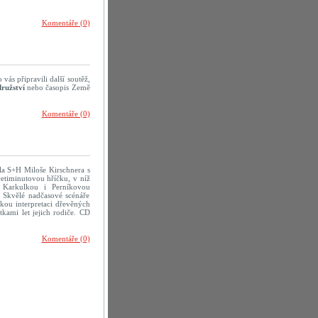
Komentáře (0)
vás připravili další soutěž,
ružství
nebo časopis Země
Komentáře (0)
dla S+H Miloše Kirschnera s
icetiminutovou hříčku, v níž
 Karkulkou i Perníkovou
. Skvělé nadčasové scénáře
kou interpretaci dřevěných
tkami let jejich rodiče. CD
Komentáře (0)