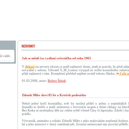
i vidět .
Jak se měnil čas vysílaní večerníčku od roku 1965
V
diskuzi
na serveru okoun.cz padl zajímavý dotaz, jestli je pravda, že před něja
nevysílal v sobotu. Uživatel S_M_Lomoz vysypal ze svého kouzelného rukávu
přijít zajímavá i vám. Kompletní přehled najdete uvnitř tohoto článku.
Celá z
01.03.2006, autor:
Robert Štípek
Zdenek Miler slavi 85 let a Krteček padesátku
Nebýt jedné krtčí hromádky, svět by možná přišel o jednu z nejmilejších k
dopadlo to dobře a malý nemotora s červeným nosem a třemi chlupy na hlavě
Bez Krtka se neobejdou děti na celém světě včetně Číny či Japonska. Zdobí i kní
prádlo.
Výtvarník, animátor a režisér Zdeněk Miler s jeho malováním nepřestal dodnes.
let a jeho autorovi v úterý osmdesát pět. Zrození animované star provází příbě