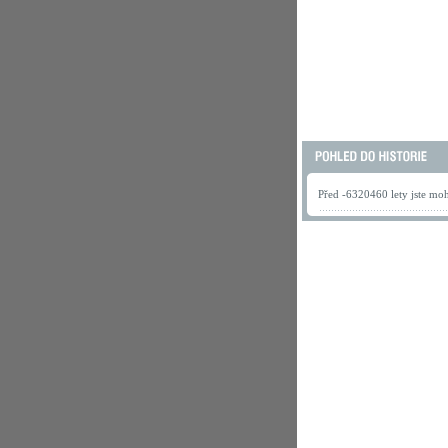
Před -6320460 lety jste mohl