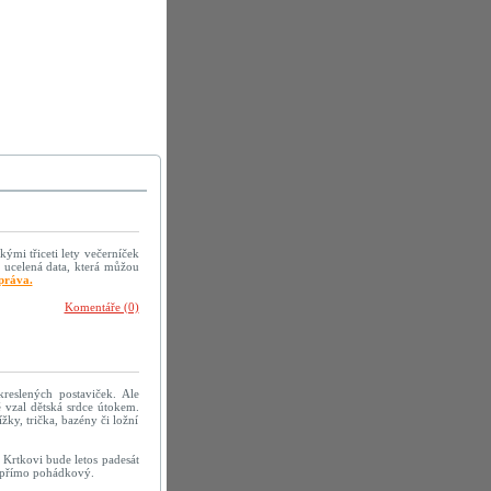
kými třiceti lety večerníček
 ucelená data, která můžou
práva.
Komentáře (0)
reslených postaviček. Ale
 vzal dětská srdce útokem.
žky, trička, bazény či ložní
 Krtkovi bude letos padesát
h přímo pohádkový.