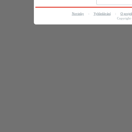
Novinky
:
Vyhledávání
:
O proje
Copyright