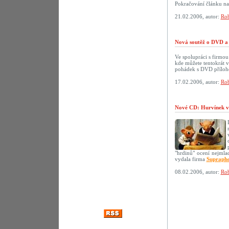
Pokračování článku n
21.02.2006, autor:
Rob
Nová soutěž o DVD a 
Ve spolupráci s firmo
kde můžete tentokrát 
pohádek s DVD přílo
17.02.2006, autor:
Rob
Nové CD: Hurvínek v
"hrdinů" ocení nejmlad
vydala firma
Supraph
08.02.2006, autor:
Rob