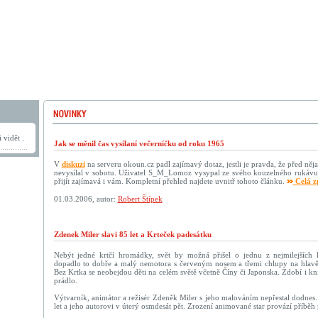
 vidět .
Jak se měnil čas vysílaní večerníčku od roku 1965
V
diskuzi
na serveru okoun.cz padl zajímavý dotaz, jestli je pravda, že před něja
nevysílal v sobotu. Uživatel S_M_Lomoz vysypal ze svého kouzelného rukávu
přijít zajímavá i vám. Kompletní přehled najdete uvnitř tohoto článku.
Celá z
01.03.2006, autor:
Robert Štípek
Zdenek Miler slavi 85 let a Krteček padesátku
Nebýt jedné krtčí hromádky, svět by možná přišel o jednu z nejmilejších k
dopadlo to dobře a malý nemotora s červeným nosem a třemi chlupy na hlavě
Bez Krtka se neobejdou děti na celém světě včetně Číny či Japonska. Zdobí i kní
prádlo.
Výtvarník, animátor a režisér Zdeněk Miler s jeho malováním nepřestal dodnes.
let a jeho autorovi v úterý osmdesát pět. Zrození animované star provází příbě