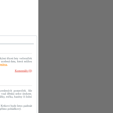
kými třiceti lety večerníček
 ucelená data, která můžou
práva.
Komentáře (0)
reslených postaviček. Ale
 vzal dětská srdce útokem.
žky, trička, bazény či ložní
 Krtkovi bude letos padesát
h přímo pohádkový.