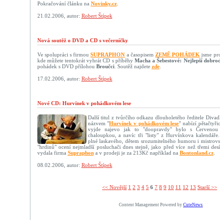
Pokračování článku na
Novinky.cz
.
21.02.2006, autor:
Robert Štípek
Nová soutěž o DVD a CD s večerníčky
Ve spolupráci s firmou
SUPRAPHON
a časopisem
ZEMĚ POHÁDEK
jsme pro 
kde můžete tentokrát vyhrát CD s příběhy
Macha a Šebestové: Nejlepší dobrod
pohádek s DVD přílohou
Broučci
. Soutěž najdete
zde
.
17.02.2006, autor:
Robert Štípek
Nové CD: Hurvínek v pohádkovém lese
Další titul z tvůrčího odkazu dlouholetého ředitele Diva
názvem "
Hurvínek v pohádkovém lese
" nabízí pětačtyř
vyjde najevo jak to "doopravdy" bylo s Červenou
chaloupkou, a navíc tři "listy" z Hurvínkova kalendáře
plné laskavého, dětem srozumitelného humoru i mistrovs
"hrdinů" ocení nejmladší posluchači dnes stejně, jako před více než třemi desí
vydala firma
Supraphon
a v prodeji je za 213Kč například na
Bontonland.cz
.
08.02.2006, autor:
Robert Štípek
<< Novější­
1
2
3
4
5
6
7
8
9
10
11
12
13
Starší >>
Content Management Powered by
CuteNews