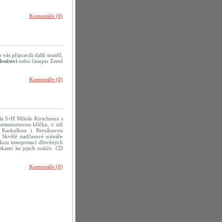
Komentáře (0)
vás připravili další soutěž,
ružství
nebo časopis Země
Komentáře (0)
dla S+H Miloše Kirschnera s
icetiminutovou hříčku, v níž
 Karkulkou i Perníkovou
. Skvělé nadčasové scénáře
kou interpretaci dřevěných
tkami let jejich rodiče. CD
Komentáře (0)