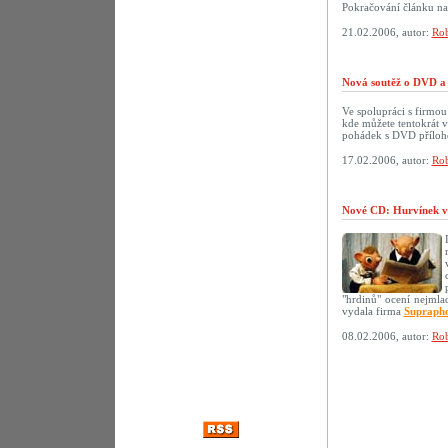
Pokračování článku n
21.02.2006, autor:
Rob
Nová soutěž o DVD a 
Ve spolupráci s firmo
kde můžete tentokrát 
pohádek s DVD přílo
17.02.2006, autor:
Rob
Nové CD: Hurvínek v
"hrdinů" ocení nejmlad
vydala firma
Supraph
08.02.2006, autor:
Rob