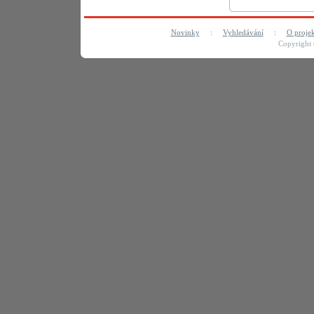
Novinky
:
Vyhledávání
:
O proje
Copyright