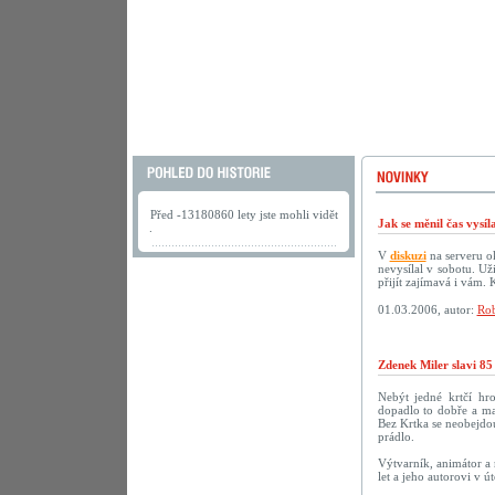
Před -13180860 lety jste mohli vidět
Jak se měnil čas vysí
.
V
diskuzi
na serveru ok
nevysílal v sobotu. U
přijít zajímavá i vám.
01.03.2006, autor:
Rob
Zdenek Miler slavi 85
Nebýt jedné krtčí hr
dopadlo to dobře a ma
Bez Krtka se neobejdou
prádlo.
Výtvarník, animátor a 
let a jeho autorovi v 