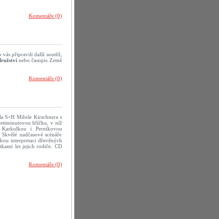
Komentáře (0)
vás připravili další soutěž,
ružství
nebo časopis Země
Komentáře (0)
dla S+H Miloše Kirschnera s
icetiminutovou hříčku, v níž
 Karkulkou i Perníkovou
. Skvělé nadčasové scénáře
kou interpretaci dřevěných
tkami let jejich rodiče. CD
Komentáře (0)