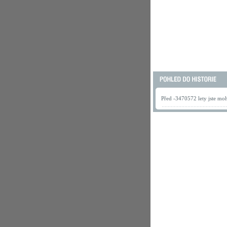
Před -3470572 lety jste mohl