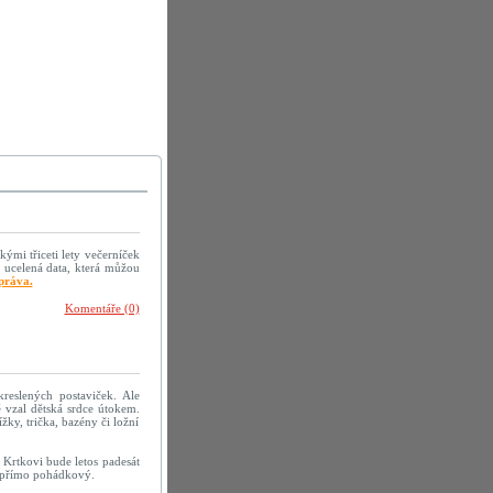
kými třiceti lety večerníček
 ucelená data, která můžou
práva.
Komentáře (0)
reslených postaviček. Ale
 vzal dětská srdce útokem.
žky, trička, bazény či ložní
 Krtkovi bude letos padesát
h přímo pohádkový.