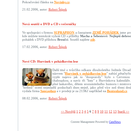
Pokračování článku na
Novinky.cz
.
21.02.2006, autor:
Robert Štípek
Nová soutěž o DVD a CD s večerníčky
Ve spolupráci s firmou
SUPRAPHON
a časopisem
ZEMĚ POHÁDEK
jsme pro 
kde můžete tentokrát vyhrát CD s příběhy
Macha a Šebestové: Nejlepší dobrod
pohádek s DVD přílohou
Broučci
. Soutěž najdete
zde
.
17.02.2006, autor:
Robert Štípek
Nové CD: Hurvínek v pohádkovém lese
Další titul z tvůrčího odkazu dlouholetého ředitele Diva
názvem "
Hurvínek v pohádkovém lese
" nabízí pětačtyř
vyjde najevo jak to "doopravdy" bylo s Červenou
chaloupkou, a navíc tři "listy" z Hurvínkova kalendáře
plné laskavého, dětem srozumitelného humoru i mistrovs
"hrdinů" ocení nejmladší posluchači dnes stejně, jako před více než třemi desí
vydala firma
Supraphon
a v prodeji je za 213Kč například na
Bontonland.cz
.
08.02.2006, autor:
Robert Štípek
<< Novější­
1
2
3
4
5
6
7
8
9
10
11
12
13
Starší >>
Content Management Powered by
CuteNews