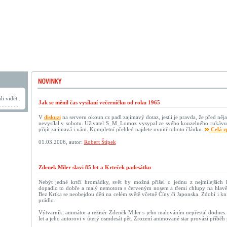
i vidět .
Jak se měnil čas vysílaní večerníčku od roku 1965
V
diskuzi
na serveru okoun.cz padl zajímavý dotaz, jestli je pravda, že před něja
nevysílal v sobotu. Uživatel S_M_Lomoz vysypal ze svého kouzelného rukávu
přijít zajímavá i vám. Kompletní přehled najdete uvnitř tohoto článku.
Celá z
01.03.2006, autor:
Robert Štípek
Zdenek Miler slavi 85 let a Krteček padesátku
Nebýt jedné krtčí hromádky, svět by možná přišel o jednu z nejmilejších k
dopadlo to dobře a malý nemotora s červeným nosem a třemi chlupy na hlavě
Bez Krtka se neobejdou děti na celém světě včetně Číny či Japonska. Zdobí i kní
prádlo.
Výtvarník, animátor a režisér Zdeněk Miler s jeho malováním nepřestal dodnes.
let a jeho autorovi v úterý osmdesát pět. Zrození animované star provází příbě