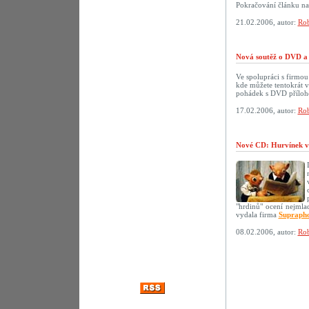
Pokračování článku n
21.02.2006, autor:
Rob
Nová soutěž o DVD a 
Ve spolupráci s firmo
kde můžete tentokrát 
pohádek s DVD přílo
17.02.2006, autor:
Rob
Nové CD: Hurvínek v
"hrdinů" ocení nejmlad
vydala firma
Supraph
08.02.2006, autor:
Rob