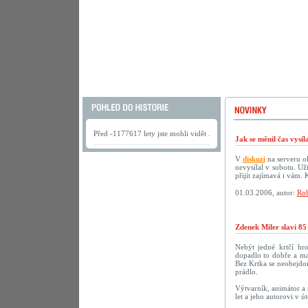
Před -1177617 lety jste mohli vidět .
Jak se měnil čas vysí
V
diskuzi
na serveru ok
nevysílal v sobotu. U
přijít zajímavá i vám.
01.03.2006, autor:
Rob
Zdenek Miler slavi 85
Nebýt jedné krtčí hr
dopadlo to dobře a ma
Bez Krtka se neobejdou
prádlo.
Výtvarník, animátor a 
let a jeho autorovi v 