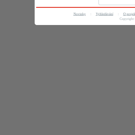
Novinky
:
Vyhledávání
:
O proje
Copyright