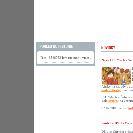
Před -6546752 lety jste mohli vidět .
Nové CD: Mach a Šebe
Afriky na závody s do
audio ukázky
. Samotn
CD: "Mach a Šebestov
kola
soutěže
na vecerni
02.02.2006, autor:
Rob
Soutěž o DVD s Večer
Díky spolupráci s ča