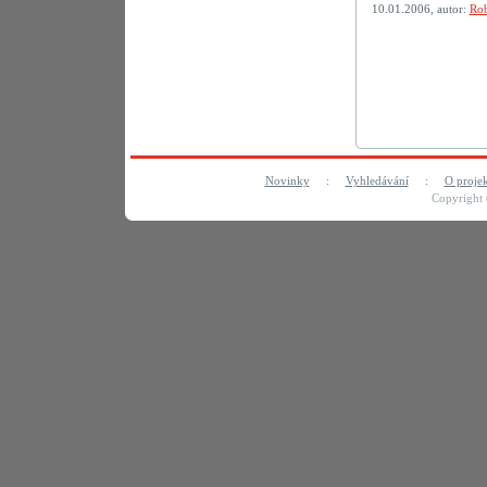
10.01.2006, autor:
Rob
Novinky
:
Vyhledávání
:
O proje
Copyright