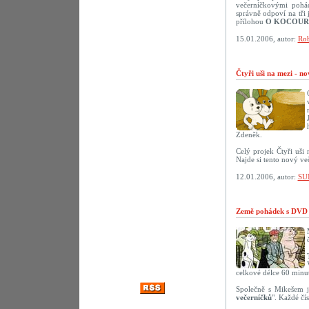
večerníčkovými pohád
správně odpoví na tř
přílohou
O KOCOUR
15.01.2006, autor:
Rob
Čtyři uši na mezi - n
Zdeněk.
Celý projek Čtyři uši
Najde si tento nový ve
12.01.2006, autor:
SU
Země pohádek s DVD 
celkové délce 60 minut
Společně s Mikešem j
večerníčků
". Každé čí