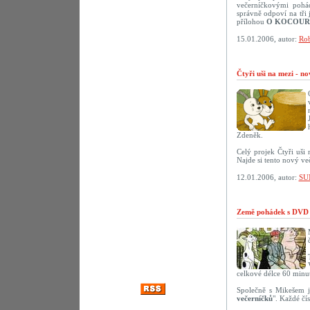
večerníčkovými pohád
správně odpoví na tř
přílohou
O KOCOUR
15.01.2006, autor:
Rob
Čtyři uši na mezi - n
Zdeněk.
Celý projek Čtyři uši
Najde si tento nový ve
12.01.2006, autor:
SU
Země pohádek s DVD 
celkové délce 60 minut
Společně s Mikešem j
večerníčků
". Každé čí