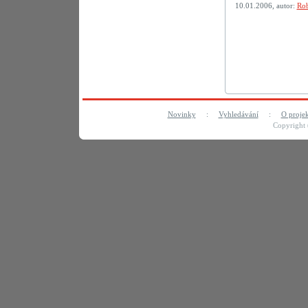
10.01.2006, autor:
Rob
Novinky
:
Vyhledávání
:
O proje
Copyright