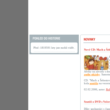
Před -1819591 lety jste mohli vidět .
Nové CD: Mach a Šebe
Afriky na závody s do
audio ukázky
. Samotn
CD: "Mach a Šebestov
kola
soutěže
na vecerni
02.02.2006, autor:
Rob
Soutěž o DVD s Večer
Díky spolupráci s ča