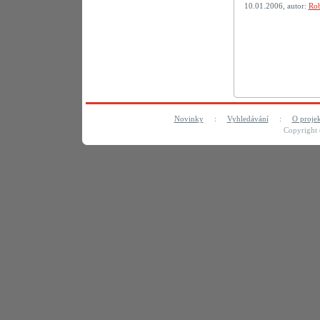
10.01.2006, autor:
Rob
Novinky
:
Vyhledávání
:
O proje
Copyright