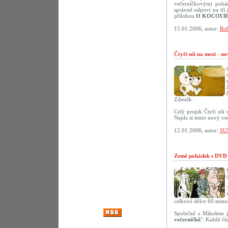
večerníčkovými pohád
správně odpoví na tř
přílohou
O KOCOUR
15.01.2006, autor:
Rob
Čtyři uši na mezi - n
Zdeněk.
Celý projek Čtyři uši
Najde si tento nový ve
12.01.2006, autor:
SU
Země pohádek s DVD 
celkové délce 60 minut
Společně s Mikešem j
večerníčků
". Každé čí