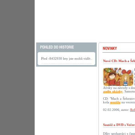
Před -8432930 lety jste mohli vidět .
Nové CD: Mach a Šebe
Afriky na závody s do
audio ukázky
. Samotn
CD: "Mach a Šebestov
kola
soutěže
na vecerni
02.02.2006, autor:
Rob
Soutěž o DVD s Večer
Díky spolupráci s ča