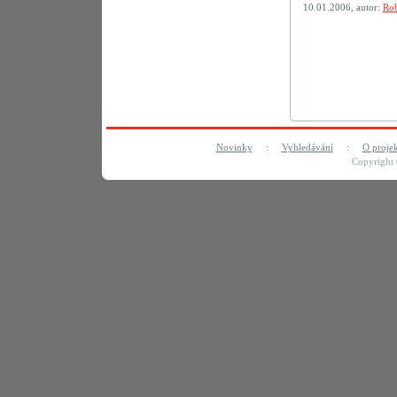
10.01.2006, autor:
Rob
Novinky
:
Vyhledávání
:
O proje
Copyright