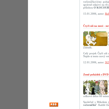
večerníčkovými pohád
správně odpoví na tř
přílohou
O KOCOUR
15.01.2006, autor:
Rob
Čtyři uši na mezi - n
Zdeněk.
Celý projek Čtyři uši
Najde si tento nový ve
12.01.2006, autor:
SU
Země pohádek s DVD 
celkové délce 60 minut
Společně s Mikešem j
večerníčků
". Každé čí