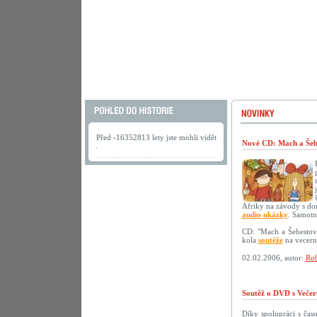
Před -16352813 lety jste mohli vidět
Nové CD: Mach a Šebe
.
Afriky na závody s do
audio ukázky
. Samotn
CD: "Mach a Šebestov
kola
soutěže
na vecerni
02.02.2006, autor:
Rob
Soutěž o DVD s Večer
Díky spolupráci s ča