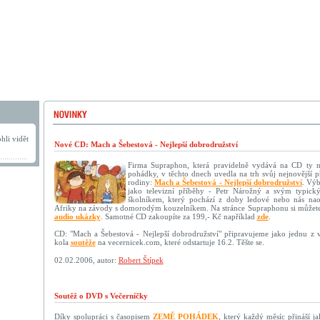
hli vidět
Nové CD: Mach a Šebestová - Nejlepší dobrodružství
Firma Supraphon, která pravidelně vydává na CD ty n
pohádky, v těchto dnech uvedla na trh svůj nejnovější p
rodiny:
Mach a Šebestová - Nejlepší dobrodružství
. Výb
jako televizní příběhy - Petr Nárožný a svým typick
školníkem, který pochází z doby ledové nebo nás nao
Afriky na závody s domorodým kouzelníkem. Na stránce Supraphonu si můžete
audio ukázky
. Samotné CD zakoupíte za 199,- Kč například
zde
.
CD: "Mach a Šebestová - Nejlepší dobrodružství" připravujeme jako jednu z
kola
soutěže
na vecernicek.com, které odstartuje 16.2. Těšte se.
02.02.2006, autor:
Robert Štípek
Soutěž o DVD s Večerníčky
Díky spolupráci s časopisem
ZEMĚ POHÁDEK
, který každý měsíc přináší 