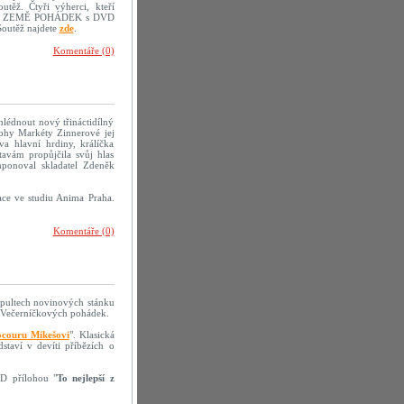
těž. Čtyři výherci, kteří
sopisu ZEMĚ POHÁDEK s DVD
Soutěž najdete
zde
.
Komentáře (0)
lédnout nový třináctidílný
lohy Markéty Zinnerové jej
a hlavní hrdiny, králíčka
avám propůjčila svůj hlas
ponoval skladatel Zdeněk
ace ve studiu Anima Praha.
Komentáře (0)
a pultech novinových stánku
Večerníčkových pohádek.
couru Mikešovi
". Klasická
taví v devíti příbězích o
D přílohou "
To nejlepší z