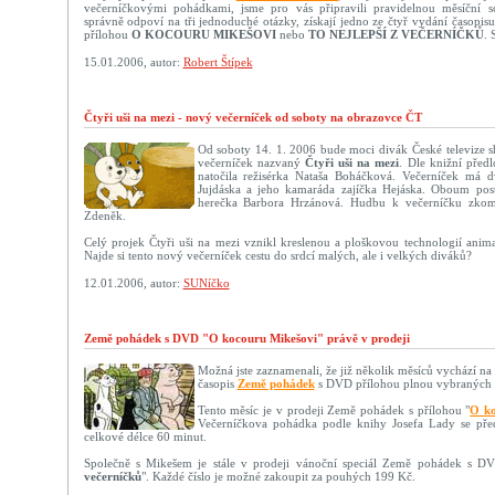
večerníčkovými pohádkami, jsme pro vás připravili pravidelnou měsíční sou
správně odpoví na tři jednoduché otázky, získají jedno ze čtyř vydání ča
přílohou
O KOCOURU MIKEŠOVI
nebo
TO NEJLEPŠÍ Z VEČERNÍČKŮ
. 
15.01.2006, autor:
Robert Štípek
Čtyři uši na mezi - nový večerníček od soboty na obrazovce ČT
Od soboty 14. 1. 2006 bude moci divák České televize sh
večerníček nazvaný
Čtyři uši na mezi
. Dle knižní před
natočila režisérka Nataša Boháčková. Večerníček má dv
Jujdáska a jeho kamaráda zajíčka Hejáska. Oboum post
herečka Barbora Hrzánová. Hudbu k večerníčku zkom
Zdeněk.
Celý projek Čtyři uši na mezi vznikl kreslenou a ploškovou technologií anim
Najde si tento nový večerníček cestu do srdcí malých, ale i velkých diváků?
12.01.2006, autor:
SUNíčko
Země pohádek s DVD "O kocouru Mikešovi" právě v prodeji
Možná jste zaznamenali, že již několik měsíců vychází n
časopis
Země pohádek
s DVD přílohou plnou vybraných 
Tento měsíc je v prodeji Země pohádek s přílohou "
O ko
Večerníčkova pohádka podle knihy Josefa Lady se předs
celkové délce 60 minut.
Společně s Mikešem je stále v prodeji vánoční speciál Země pohádek s DV
večerníčků
". Každé číslo je možné zakoupit za pouhých 199 Kč.