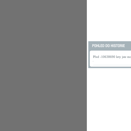
Před -10638690 lety jste mo
.