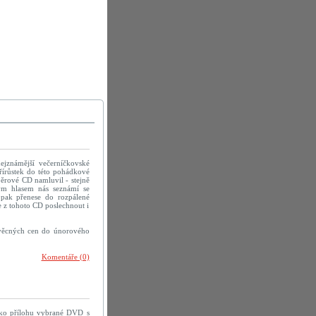
ejznámější večerníčkovské
řírůstek do této pohádkové
ěrové CD namluvil - stejně
ým hlasem nás seznámí se
pak přenese do rozpálené
 z tohoto CD poslechnout i
 věcných cen do únorového
Komentáře (0)
jako přílohu vybrané DVD s