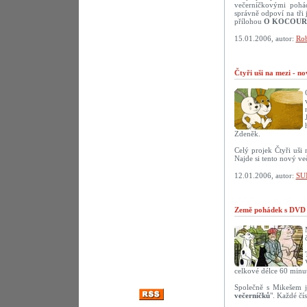
večerníčkovými pohád
správně odpoví na tř
přílohou
O KOCOUR
15.01.2006, autor:
Rob
Čtyři uši na mezi - n
Zdeněk.
Celý projek Čtyři uši
Najde si tento nový ve
12.01.2006, autor:
SU
Země pohádek s DVD 
celkové délce 60 minut
Společně s Mikešem j
večerníčků
". Každé čí