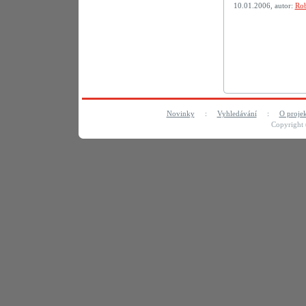
10.01.2006, autor:
Rob
Novinky
:
Vyhledávání
:
O proje
Copyright