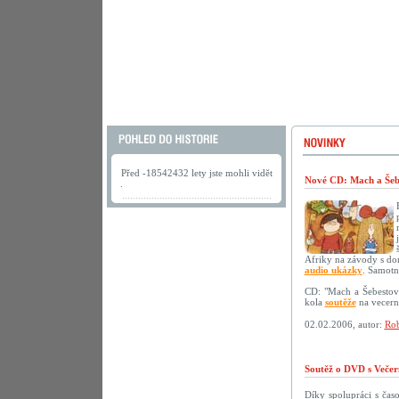
Před -18542432 lety jste mohli vidět
Nové CD: Mach a Šebe
.
Afriky na závody s do
audio ukázky
. Samotn
CD: "Mach a Šebestov
kola
soutěže
na vecerni
02.02.2006, autor:
Rob
Soutěž o DVD s Večer
Díky spolupráci s ča