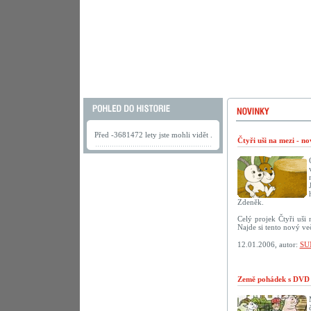
Před -3681472 lety jste mohli vidět .
Čtyři uši na mezi - n
Zdeněk.
Celý projek Čtyři uši
Najde si tento nový ve
12.01.2006, autor:
SU
Země pohádek s DVD 