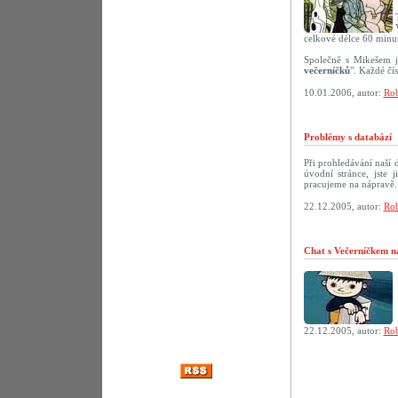
celkové délce 60 minut
Společně s Mikešem j
večerníčků
". Každé čí
10.01.2006, autor:
Rob
Problémy s databází
Při prohledávání naší
úvodní stránce, jste
pracujeme na nápravě.
22.12.2005, autor:
Rob
Chat s Večerníčkem n
22.12.2005, autor:
Rob