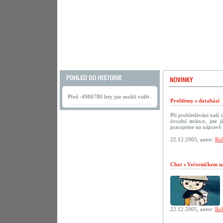
Před -4986780 lety jste mohli vidět .
Problémy s databází
Při prohledávání naší
úvodní stránce, jste
pracujeme na nápravě.
22.12.2005, autor:
Rob
Chat s Večerníčkem n
22.12.2005, autor:
Rob