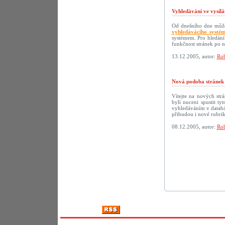
Vyhledávání ve vysílá
Od dnešního dne můžet
vyhledávácího systé
systémem. Pro hledání
funkčnost stránek po 
13.12.2005, autor:
Rob
Nová podoba strán
Vítejte na nových s
byli nuceni spustit t
vyhledáváním v databáz
přibudou i nové rubri
08.12.2005, autor:
Rob