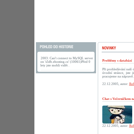
2003: Can't connect to MySQL server
Problémy s databází
on 's5db.ehosting.cz' (10061)Před 0
lety jste mohli vidět .
Při prohledávání naší
úvodní stránce, jste
pracujeme na nápravě.
22.12.2005, autor:
Rob
Chat s Večerníčkem n
22.12.2005, autor:
Rob