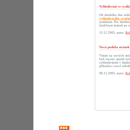
Vyhledávání ve vysílá
Od dnešního dne můžet
vyhledávácího systé
systémem. Pro hledání
funkčnost stránek po 
13.12.2005, autor:
Rob
Nová podoba strán
Vítejte na nových s
byli nuceni spustit t
vyhledáváním v databáz
přibudou i nové rubri
08.12.2005, autor:
Rob