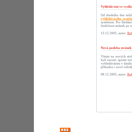
Vyhledávání ve vysílá
Od dnešního dne můžet
vyhledávácího systé
systémem. Pro hledání
funkčnost stránek po 
13.12.2005, autor:
Rob
Nová podoba strán
Vítejte na nových s
byli nuceni spustit t
vyhledáváním v databáz
přibudou i nové rubri
08.12.2005, autor:
Rob