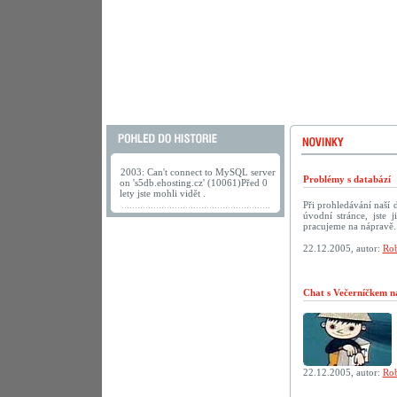
2003: Can't connect to MySQL server
Problémy s databází
on 's5db.ehosting.cz' (10061)Před 0
lety jste mohli vidět .
Při prohledávání naší
úvodní stránce, jste
pracujeme na nápravě.
22.12.2005, autor:
Rob
Chat s Večerníčkem n
22.12.2005, autor:
Rob