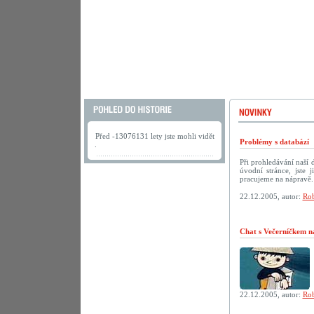
Před -13076131 lety jste mohli vidět
Problémy s databází
.
Při prohledávání naší
úvodní stránce, jste
pracujeme na nápravě.
22.12.2005, autor:
Rob
Chat s Večerníčkem n
22.12.2005, autor:
Rob