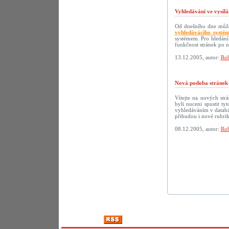
Vyhledávání ve vysílá
Od dnešního dne můžet
vyhledávácího systé
systémem. Pro hledání
funkčnost stránek po 
13.12.2005, autor:
Rob
Nová podoba strán
Vítejte na nových s
byli nuceni spustit t
vyhledáváním v databáz
přibudou i nové rubri
08.12.2005, autor:
Rob