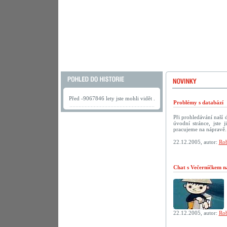
Před -9067846 lety jste mohli vidět .
Problémy s databází
Při prohledávání naší
úvodní stránce, jste
pracujeme na nápravě.
22.12.2005, autor:
Rob
Chat s Večerníčkem n
22.12.2005, autor:
Rob