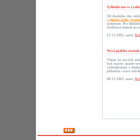
Vyhledávání ve vysílá
Od dnešního dne můžet
vyhledávácího systé
systémem. Pro hledání
funkčnost stránek po 
13.12.2005, autor:
Rob
Nová podoba strán
Vítejte na nových s
byli nuceni spustit t
vyhledáváním v databáz
přibudou i nové rubri
08.12.2005, autor:
Rob