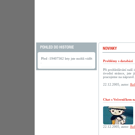
Před -19407562 lety jste mohli vidět
Problémy s databází
.
Při prohledávání naší
úvodní stránce, jste
pracujeme na nápravě.
22.12.2005, autor:
Rob
Chat s Večerníčkem n
22.12.2005, autor:
Rob