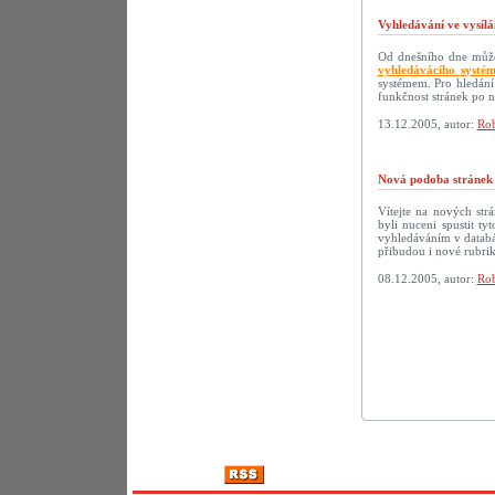
Vyhledávání ve vysílá
Od dnešního dne můžet
vyhledávácího systé
systémem. Pro hledání
funkčnost stránek po 
13.12.2005, autor:
Rob
Nová podoba strán
Vítejte na nových s
byli nuceni spustit t
vyhledáváním v databáz
přibudou i nové rubri
08.12.2005, autor:
Rob