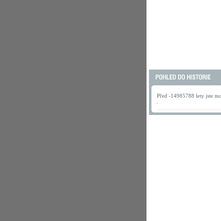
Před -14985788 lety jste mo
.