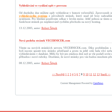
Vyhledávání ve vysílání opět v provozu
Od dnešního dne můžete opět vyhledávat v historii večerníčků. Zprovoznili j
vyhledávácího systému
z původních stránek, který snad již brzy nahradí
systémem. Pro hledání používejte odkaz v levém menu. Ještě jednou se tímto
funkčnost stránek po neplánovaně rychlém přechodu na nový hosting.
13.12.2005, autor:
Robert Štípek
Nová podoba stránek VECERNICEK.com
Vítejte na nových stránkých serveru VECERNICEK.com. Díky problémům s
byli nuceni spustit tyto stránky předčasně a proto tu ještě celá řada věcí n
vyhledáváním v databázi. Mělo by být jen otázkou dnů než se vše podaří uvést zp
přibudou i nové rubriky. Doufáme, že nové stránky pro vás budou mnohem přehl
08.12.2005, autor:
Robert Štípek
<< Novější­
1
2
3
4
5
6
7
8
9
10
11
12
13
Starší >>
Content Management Powered by
CuteNews