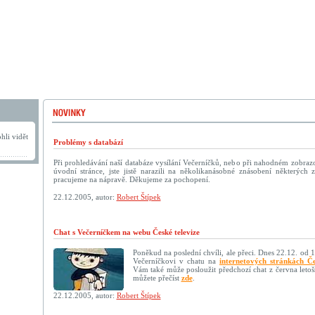
hli vidět
Problémy s databází
Při prohledávání naší databáze vysílání Večerníčků, nebo při nahodném zobraz
úvodní stránce, jste jistě narazili na několikanásobné znásobení některýc
pracujeme na nápravě. Děkujeme za pochopení.
22.12.2005, autor:
Robert Štípek
Chat s Večerníčkem na webu České televize
Poněkud na poslední chvíli, ale přeci. Dnes 22.12. od 
Večerníčkovi v chatu na
internetových stránkách Če
Vám také může posloužit předchozí chat z června letoš
můžete přečíst
zde
.
22.12.2005, autor:
Robert Štípek