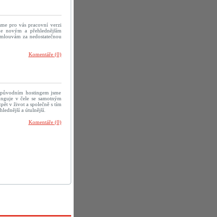
sme pro vás pracovní verzi
me novým a přehlednějším
 omlouvám za nedostatečnou
Komentáře (0)
 původním hostingem jsme
efunguje v čele se samotným
ět v život a společně s tím
ednější a útulnější.
Komentáře (0)