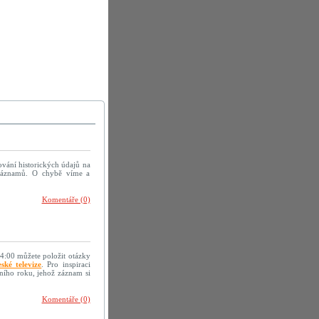
ování historických údajů na
h záznamů. O chybě víme a
Komentáře (0)
14:00 můžete položit otázky
ské televize
. Pro inspiraci
ního roku, jehož záznam si
Komentáře (0)