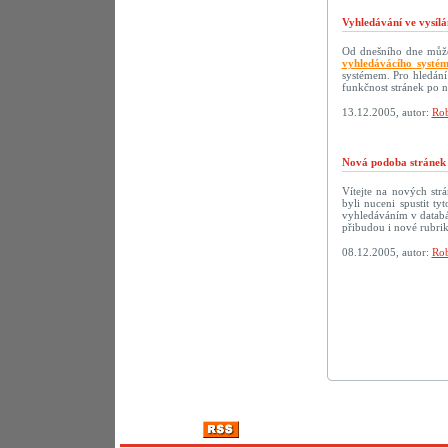
Vyhledávání ve vysílá
Od dnešního dne můžet
vyhledávácího systé
systémem. Pro hledání
funkčnost stránek po 
13.12.2005, autor:
Rob
Nová podoba strán
Vítejte na nových s
byli nuceni spustit t
vyhledáváním v databáz
přibudou i nové rubri
08.12.2005, autor:
Rob