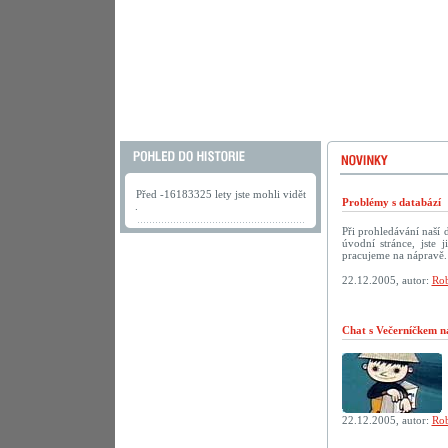
Před -16183325 lety jste mohli vidět
Problémy s databází
.
Při prohledávání naší
úvodní stránce, jste
pracujeme na nápravě.
22.12.2005, autor:
Rob
Chat s Večerníčkem n
22.12.2005, autor:
Rob