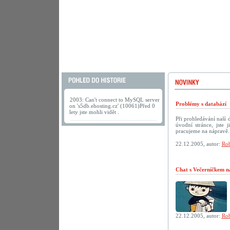
2003: Can't connect to MySQL server
Problémy s databází
on 's5db.ehosting.cz' (10061)Před 0
lety jste mohli vidět .
Při prohledávání naší
úvodní stránce, jste
pracujeme na nápravě.
22.12.2005, autor:
Rob
Chat s Večerníčkem n
22.12.2005, autor:
Rob