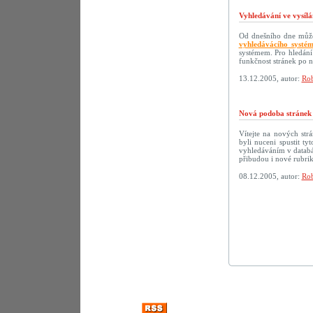
Vyhledávání ve vysílá
Od dnešního dne můžet
vyhledávácího systé
systémem. Pro hledání
funkčnost stránek po 
13.12.2005, autor:
Rob
Nová podoba strán
Vítejte na nových s
byli nuceni spustit t
vyhledáváním v databáz
přibudou i nové rubri
08.12.2005, autor:
Rob