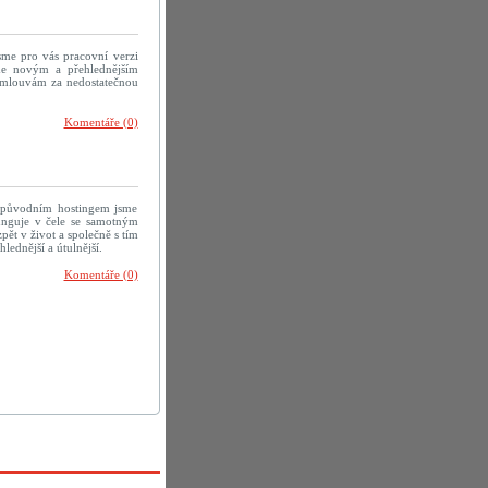
sme pro vás pracovní verzi
me novým a přehlednějším
 omlouvám za nedostatečnou
Komentáře (0)
 původním hostingem jsme
efunguje v čele se samotným
ět v život a společně s tím
ednější a útulnější.
Komentáře (0)