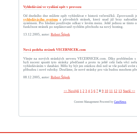
Vyhledávání ve vysílání opět v provozu
Od dnešního dne můžete opět vyhledávat v historii večerníčků. Zprovoznili j
vyhledávácího systému
z původních stránek, který snad již brzy nahradí
systémem. Pro hledání používejte odkaz v levém menu. Ještě jednou se tímto
funkčnost stránek po neplánovaně rychlém přechodu na nový hosting.
13.12.2005, autor:
Robert Štípek
Nová podoba stránek VECERNICEK.com
Vítejte na nových stránkých serveru VECERNICEK.com. Díky problémům s
byli nuceni spustit tyto stránky předčasně a proto tu ještě celá řada věcí n
vyhledáváním v databázi. Mělo by být jen otázkou dnů než se vše podaří uvést zp
přibudou i nové rubriky. Doufáme, že nové stránky pro vás budou mnohem přehl
08.12.2005, autor:
Robert Štípek
<< Novější­
1
2
3
4
5
6
7
8
9
10
11
12
13
Starší >>
Content Management Powered by
CuteNews