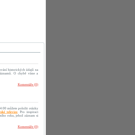
ování historických údajů na
h záznamů. O chybě víme a
Komentáře (0)
14:00 můžete položit otázky
ské televize
. Pro inspiraci
ního roku, jehož záznam si
Komentáře (0)