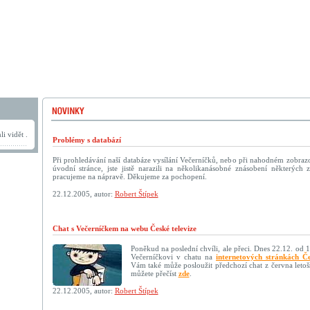
i vidět .
Problémy s databází
Při prohledávání naší databáze vysílání Večerníčků, nebo při nahodném zobraz
úvodní stránce, jste jistě narazili na několikanásobné znásobení některýc
pracujeme na nápravě. Děkujeme za pochopení.
22.12.2005, autor:
Robert Štípek
Chat s Večerníčkem na webu České televize
Poněkud na poslední chvíli, ale přeci. Dnes 22.12. od 
Večerníčkovi v chatu na
internetových stránkách Če
Vám také může posloužit předchozí chat z června letoš
můžete přečíst
zde
.
22.12.2005, autor:
Robert Štípek