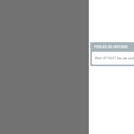
Před -8774357 lety jste mohl