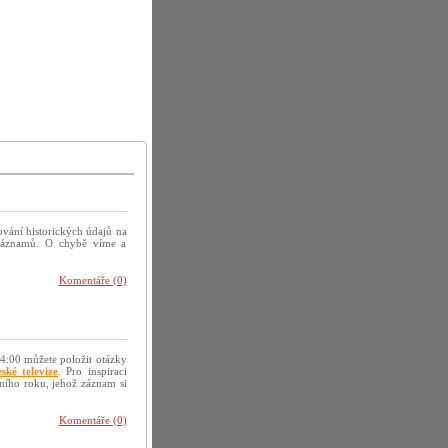
ování historických údajů na
h záznamů. O chybě víme a
Komentáře (0)
14:00 můžete položit otázky
ské televize
. Pro inspiraci
ního roku, jehož záznam si
Komentáře (0)