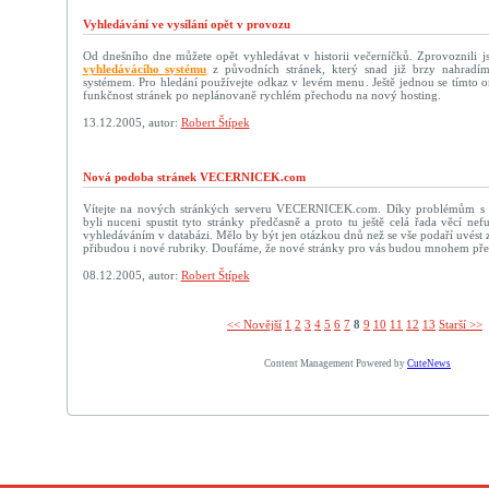
Vyhledávání ve vysílání opět v provozu
Od dnešního dne můžete opět vyhledávat v historii večerníčků. Zprovoznili j
vyhledávácího systému
z původních stránek, který snad již brzy nahradí
systémem. Pro hledání používejte odkaz v levém menu. Ještě jednou se tímto
funkčnost stránek po neplánovaně rychlém přechodu na nový hosting.
13.12.2005, autor:
Robert Štípek
Nová podoba stránek VECERNICEK.com
Vítejte na nových stránkých serveru VECERNICEK.com. Díky problémům s
byli nuceni spustit tyto stránky předčasně a proto tu ještě celá řada věcí n
vyhledáváním v databázi. Mělo by být jen otázkou dnů než se vše podaří uvést zp
přibudou i nové rubriky. Doufáme, že nové stránky pro vás budou mnohem přehl
08.12.2005, autor:
Robert Štípek
<< Novější­
1
2
3
4
5
6
7
8
9
10
11
12
13
Starší >>
Content Management Powered by
CuteNews