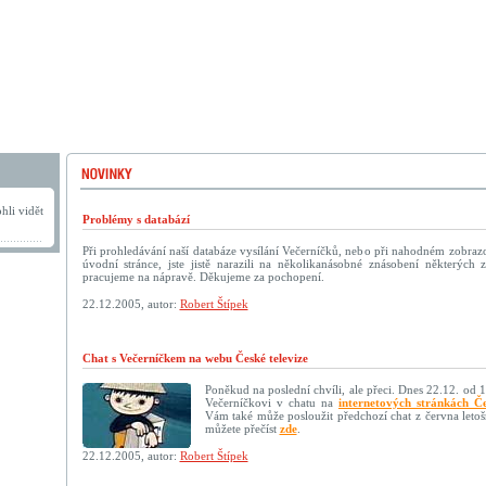
hli vidět
Problémy s databází
Při prohledávání naší databáze vysílání Večerníčků, nebo při nahodném zobraz
úvodní stránce, jste jistě narazili na několikanásobné znásobení některýc
pracujeme na nápravě. Děkujeme za pochopení.
22.12.2005, autor:
Robert Štípek
Chat s Večerníčkem na webu České televize
Poněkud na poslední chvíli, ale přeci. Dnes 22.12. od 
Večerníčkovi v chatu na
internetových stránkách Če
Vám také může posloužit předchozí chat z června letoš
můžete přečíst
zde
.
22.12.2005, autor:
Robert Štípek