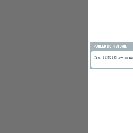
Před -11352183 lety jste mo
.