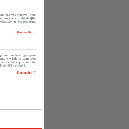
sme pro vás pracovní verzi
me novým a přehlednějším
 omlouvám za nedostatečnou
Komentáře (0)
 původním hostingem jsme
efunguje v čele se samotným
ět v život a společně s tím
ednější a útulnější.
Komentáře (0)