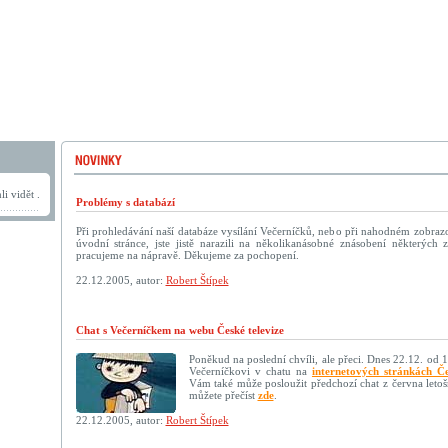
i vidět .
Problémy s databází
Při prohledávání naší databáze vysílání Večerníčků, nebo při nahodném zobraz
úvodní stránce, jste jistě narazili na několikanásobné znásobení některýc
pracujeme na nápravě. Děkujeme za pochopení.
22.12.2005, autor:
Robert Štípek
Chat s Večerníčkem na webu České televize
Poněkud na poslední chvíli, ale přeci. Dnes 22.12. od 
Večerníčkovi v chatu na
internetových stránkách Če
Vám také může posloužit předchozí chat z června letoš
můžete přečíst
zde
.
22.12.2005, autor:
Robert Štípek