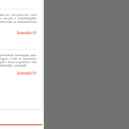
sme pro vás pracovní verzi
me novým a přehlednějším
 omlouvám za nedostatečnou
Komentáře (0)
 původním hostingem jsme
efunguje v čele se samotným
ět v život a společně s tím
ednější a útulnější.
Komentáře (0)