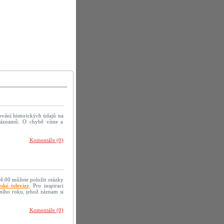
ování historických údajů na
h záznamů. O chybě víme a
Komentáře (0)
14:00 můžete položit otázky
ské televize
. Pro inspiraci
ního roku, jehož záznam si
Komentáře (0)