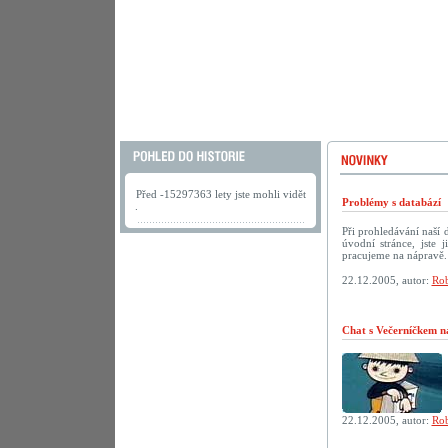
Před -15297363 lety jste mohli vidět
Problémy s databází
.
Při prohledávání naší
úvodní stránce, jste
pracujeme na nápravě.
22.12.2005, autor:
Rob
Chat s Večerníčkem n
22.12.2005, autor:
Rob