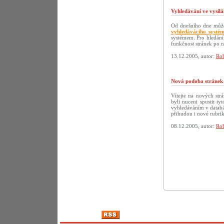
Vyhledávání ve vysílá
Od dnešního dne můžet
vyhledávácího systé
systémem. Pro hledání
funkčnost stránek po 
13.12.2005, autor:
Rob
Nová podoba strán
Vítejte na nových s
byli nuceni spustit t
vyhledáváním v databáz
přibudou i nové rubri
08.12.2005, autor:
Rob