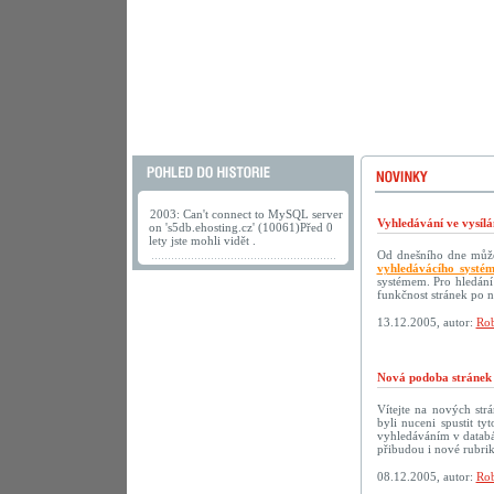
2003: Can't connect to MySQL server
Vyhledávání ve vysílá
on 's5db.ehosting.cz' (10061)Před 0
lety jste mohli vidět .
Od dnešního dne můžet
vyhledávácího systé
systémem. Pro hledání
funkčnost stránek po 
13.12.2005, autor:
Rob
Nová podoba strán
Vítejte na nových s
byli nuceni spustit t
vyhledáváním v databáz
přibudou i nové rubri
08.12.2005, autor:
Rob