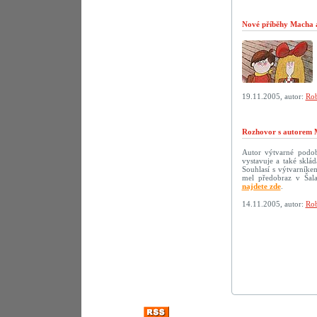
Nové příběhy Macha a 
19.11.2005, autor:
Rob
Rozhovor s autorem 
Autor výtvarné podoby
vystavuje a také sklá
Souhlasí s výtvarníke
mel předobraz v Šala
najdete zde
.
14.11.2005, autor:
Rob