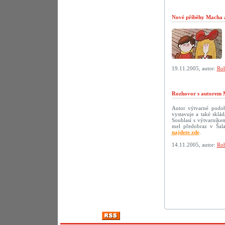
Nové příběhy Macha a 
19.11.2005, autor:
Rob
Rozhovor s autorem 
Autor výtvarné podoby
vystavuje a také sklá
Souhlasí s výtvarníke
mel předobraz v Šala
najdete zde
.
14.11.2005, autor:
Rob