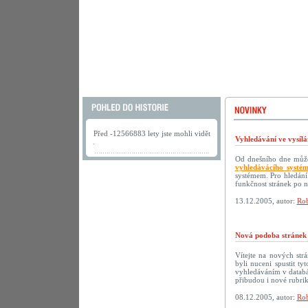
Před -12566883 lety jste mohli vidět
Vyhledávání ve vysílá
.
Od dnešního dne můžet
vyhledávácího systé
systémem. Pro hledání
funkčnost stránek po 
13.12.2005, autor:
Rob
Nová podoba strán
Vítejte na nových s
byli nuceni spustit t
vyhledáváním v databáz
přibudou i nové rubri
08.12.2005, autor:
Rob