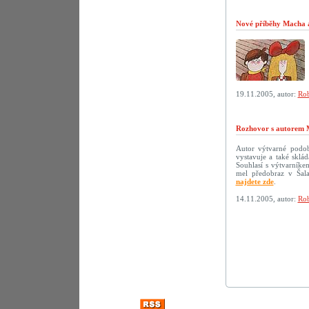
Nové příběhy Macha a 
19.11.2005, autor:
Rob
Rozhovor s autorem 
Autor výtvarné podoby
vystavuje a také sklá
Souhlasí s výtvarníke
mel předobraz v Šala
najdete zde
.
14.11.2005, autor:
Rob