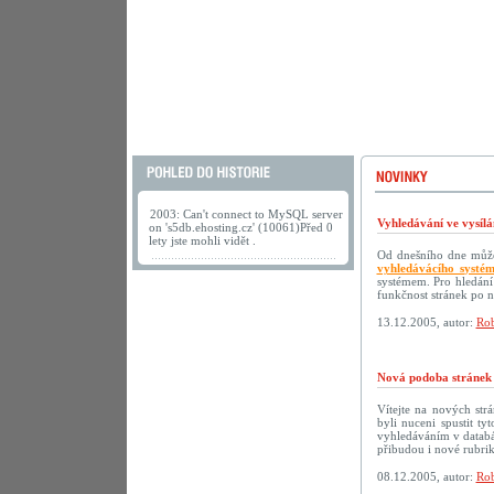
2003: Can't connect to MySQL server
Vyhledávání ve vysílá
on 's5db.ehosting.cz' (10061)Před 0
lety jste mohli vidět .
Od dnešního dne můžet
vyhledávácího systé
systémem. Pro hledání
funkčnost stránek po 
13.12.2005, autor:
Rob
Nová podoba strán
Vítejte na nových s
byli nuceni spustit t
vyhledáváním v databáz
přibudou i nové rubri
08.12.2005, autor:
Rob