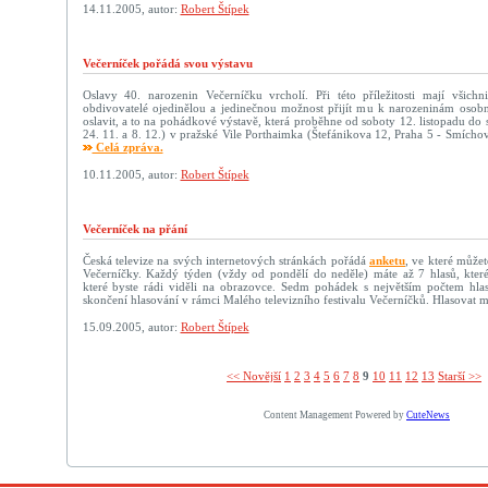
14.11.2005, autor:
Robert Štípek
Večerníček pořádá svou výstavu
Oslavy 40. narozenin Večerníčku vrcholí. Při této příležitosti mají všichni
obdivovatelé ojedinělou a jedinečnou možnost přijít mu k narozeninám osobn
oslavit, a to na pohádkové výstavě, která proběhne od soboty 12. listopadu do
24. 11. a 8. 12.) v pražské Vile Porthaimka (Štefánikova 12, Praha 5 - Smích
Celá zpráva.
10.11.2005, autor:
Robert Štípek
Večerníček na přání
Česká televize na svých internetových stránkách pořádá
anketu
, ve které můžet
Večerníčky. Každý týden (vždy od pondělí do neděle) máte až 7 hlasů, kter
které byste rádi viděli na obrazovce. Sedm pohádek s největším počtem hla
skončení hlasování v rámci Malého televizního festivalu Večerníčků. Hlasovat 
15.09.2005, autor:
Robert Štípek
<< Novější­
1
2
3
4
5
6
7
8
9
10
11
12
13
Starší >>
Content Management Powered by
CuteNews