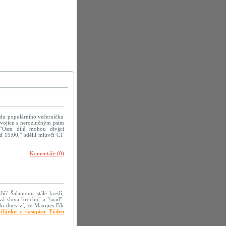
adu populárního večerníčku
dvojice s nerozlučným psím
 "Osm dílů mohou diváci
d 19:00," sdělil mluvčí ČT
Komentáře (0)
iří Šalamoun stále kreslí,
á slova "trochu" a "snad".
do dnes ví, že Maxipes Fík
článku z časopisu Týden