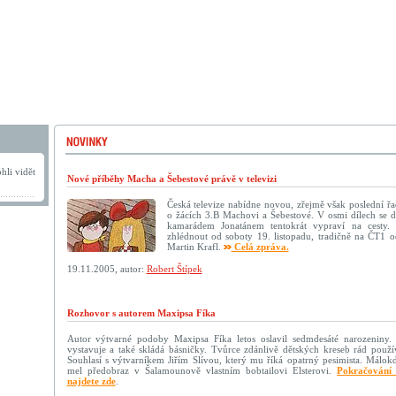
hli vidět
Nové příběhy Macha a Šebestové právě v televizi
Česká televize nabídne novou, zřejmě však poslední ř
o žácích 3.B Machovi a Šebestové. V osmi dílech se 
kamarádem Jonatánem tentokrát vypraví na cesty.
zhlédnout od soboty 19. listopadu, tradičně na ČT1 o
Martin Krafl.
Celá zpráva.
19.11.2005, autor:
Robert Štípek
Rozhovor s autorem Maxipsa Fíka
Autor výtvarné podoby Maxipsa Fíka letos oslavil sedmdesáté narozeniny. J
vystavuje a také skládá básničky. Tvůrce zdánlivě dětských kreseb rád použív
Souhlasí s výtvarníkem Jiřím Slívou, který mu říká opatrný pesimista. Málok
mel předobraz v Šalamounově vlastním bobtailovi Elsterovi.
Pokračování 
najdete zde
.