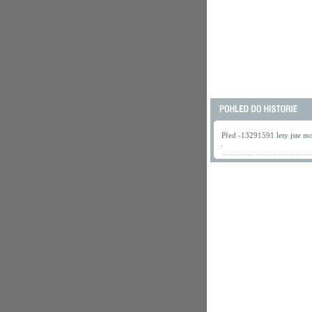
Před -13291591 lety jste mo
.