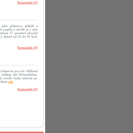
Komentáře (0)
 jeho příznivci, přátelé a
ě popřát a skvěle je s ním
 soboty 17. prosince (kromě
ov), denně od 10 do 19 hod.
Komentáře (0)
e hlasovat pro své oblíbené
é můžete dát Večerníčkům,
sů uvede česká televize po
můžete
zde
.
Komentáře (0)