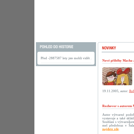
Před -2887587 lety jste mohli vidět .
Nové příběhy Macha a 
19.11.2005, autor:
Rob
Rozhovor s autorem 
Autor výtvarné podoby
vystavuje a také sklá
Souhlasí s výtvarníke
mel předobraz v Šala
najdete zde
.