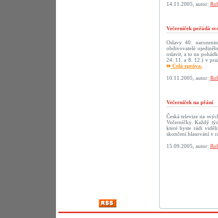
14.11.2005, autor:
Rob
Večerníček pořádá sv
Oslavy 40. narozenin 
obdivovatelé ojediněl
oslavit, a to na pohád
24. 11. a 8. 12.) v p
Celá zpráva.
10.11.2005, autor:
Rob
Večerníček na přání
Česká televize na svý
Večerníčky. Každý tý
které byste rádi vidě
skončení hlasování v r
15.09.2005, autor:
Rob