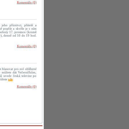
Komentáře (0)
 jeho příznivci, přátelé a
ě popřát a skvěle je s ním
 soboty 17. prosince (kromě
ov), denně od 10 do 19 hod.
Komentáře (0)
e hlasovat pro své oblíbené
é můžete dát Večerníčkům,
sů uvede česká televize po
můžete
zde
.
Komentáře (0)