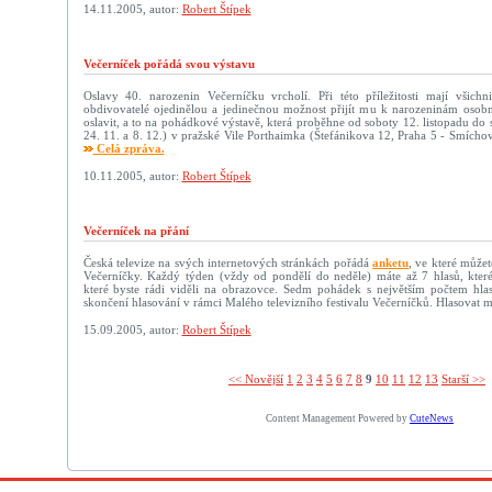
14.11.2005, autor:
Robert Štípek
Večerníček pořádá svou výstavu
Oslavy 40. narozenin Večerníčku vrcholí. Při této příležitosti mají všichni
obdivovatelé ojedinělou a jedinečnou možnost přijít mu k narozeninám osobn
oslavit, a to na pohádkové výstavě, která proběhne od soboty 12. listopadu do
24. 11. a 8. 12.) v pražské Vile Porthaimka (Štefánikova 12, Praha 5 - Smích
Celá zpráva.
10.11.2005, autor:
Robert Štípek
Večerníček na přání
Česká televize na svých internetových stránkách pořádá
anketu
, ve které můžet
Večerníčky. Každý týden (vždy od pondělí do neděle) máte až 7 hlasů, kter
které byste rádi viděli na obrazovce. Sedm pohádek s největším počtem hla
skončení hlasování v rámci Malého televizního festivalu Večerníčků. Hlasovat 
15.09.2005, autor:
Robert Štípek
<< Novější­
1
2
3
4
5
6
7
8
9
10
11
12
13
Starší >>
Content Management Powered by
CuteNews