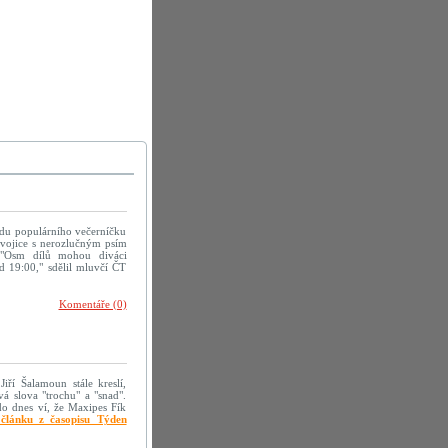
adu populárního večerníčku
dvojice s nerozlučným psím
 "Osm dílů mohou diváci
d 19:00," sdělil mluvčí ČT
Komentáře (0)
iří Šalamoun stále kreslí,
á slova "trochu" a "snad".
do dnes ví, že Maxipes Fík
článku z časopisu Týden