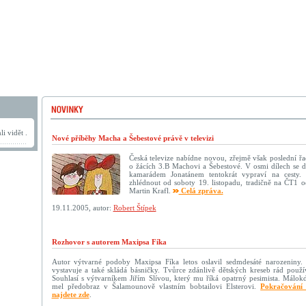
i vidět .
Nové příběhy Macha a Šebestové právě v televizi
Česká televize nabídne novou, zřejmě však poslední ř
o žácích 3.B Machovi a Šebestové. V osmi dílech se 
kamarádem Jonatánem tentokrát vypraví na cesty.
zhlédnout od soboty 19. listopadu, tradičně na ČT1 o
Martin Krafl.
Celá zpráva.
19.11.2005, autor:
Robert Štípek
Rozhovor s autorem Maxipsa Fíka
Autor výtvarné podoby Maxipsa Fíka letos oslavil sedmdesáté narozeniny. J
vystavuje a také skládá básničky. Tvůrce zdánlivě dětských kreseb rád použív
Souhlasí s výtvarníkem Jiřím Slívou, který mu říká opatrný pesimista. Málok
mel předobraz v Šalamounově vlastním bobtailovi Elsterovi.
Pokračování 
najdete zde
.