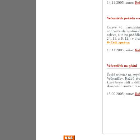
14.11.2005, autor:
Rob
Večerníček pořádá sv
Oslavy 40. narozenin 
obdivovatelé ojediněl
oslavit, a to na pohád
24. 11. a 8. 12.) v p
Celá zpráva.
10.11.2005, autor:
Rob
Večerníček na přání
Česká televize na svý
Večerníčky. Každý tý
které byste rádi vidě
skončení hlasování v r
15.09.2005, autor:
Rob