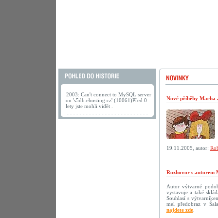
2003: Can't connect to MySQL server
Nové příběhy Macha a 
on 's5db.ehosting.cz' (10061)Před 0
lety jste mohli vidět .
19.11.2005, autor:
Rob
Rozhovor s autorem 
Autor výtvarné podoby
vystavuje a také sklá
Souhlasí s výtvarníke
mel předobraz v Šala
najdete zde
.