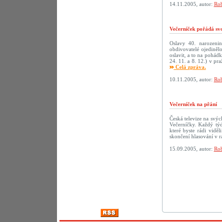
14.11.2005, autor:
Rob
Večerníček pořádá sv
Oslavy 40. narozenin 
obdivovatelé ojediněl
oslavit, a to na pohád
24. 11. a 8. 12.) v p
Celá zpráva.
10.11.2005, autor:
Rob
Večerníček na přání
Česká televize na svý
Večerníčky. Každý tý
které byste rádi vidě
skončení hlasování v r
15.09.2005, autor:
Rob