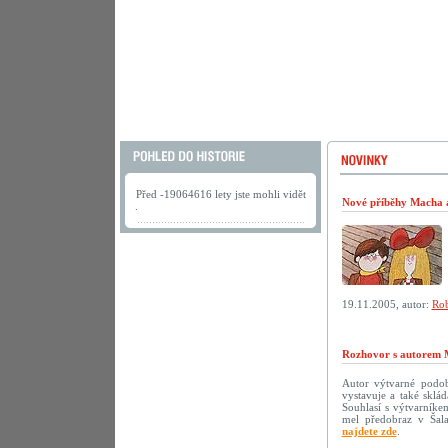
Před -19064616 lety jste mohli vidět
Nové příběhy Macha a 
.
19.11.2005, autor:
Rob
Rozhovor s autorem 
Autor výtvarné podoby
vystavuje a také sklá
Souhlasí s výtvarníke
mel předobraz v Šala
najdete zde
.