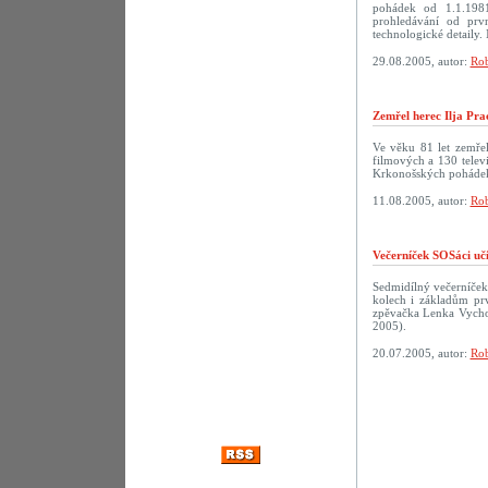
pohádek od 1.1.198
prohledávání od prv
technologické detaily. 
29.08.2005, autor:
Rob
Zemřel herec Ilja Pra
Ve věku 81 let zemřel
filmových a 130 televi
Krkonošských pohádek
11.08.2005, autor:
Rob
Večerníček SOSáci uč
Sedmidílný večerníček
kolech i základům prv
zpěvačka Lenka Vychod
2005).
20.07.2005, autor:
Rob