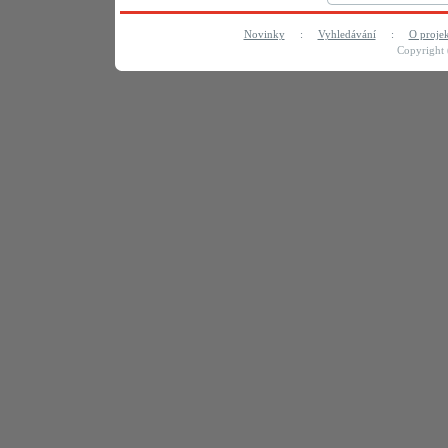
Novinky
:
Vyhledávání
:
O proje
Copyright