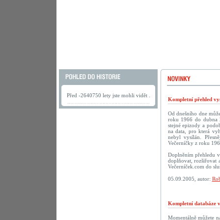
Před -2640750 lety jste mohli vidět .
Kompletní přehled vys
Od dnešního dne můžete
roku 1966 do dubna 2
stejné epizody a podob
na data, pro která vy
nebyl vysílán. Přesn
Večerníčky z roku 196
Doplněním přehledu vy
doplňovat, rozšiřovat 
Večerníček.com do sluš
05.09.2005, autor:
Rob
Kompletní databáze vč
Momentálně můžete na