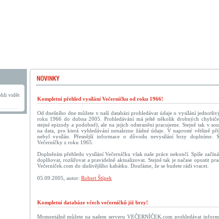
hli vidět
Kompletní přehled vysílání Večerníčku od roku 1966!
Od dnešního dne můžete v naší databázi prohledávat údaje o vysílání jednotliv
roku 1966 do dubna 2005. Prohledávání má ještě několik drobných chybič
stejné epizody a podobně), ale na jejich odstraněni pracujeme. Stejně tak v sou
na data, pro která vyhledávání nenalezne žádné údaje. V naprosté většině př
nebyl vysílán. Přesnější informace o důvodu nevysílání brzy doplníme. 
Večerníčky z roku 1965.
Doplněním přehledu vysílání Večerníčku však naše práce nekončí. Spíše začín
doplňovat, rozšiřovat a pravidelně aktualizovat. Stejně tak je načase opustit p
Večerníček.com do slušivějšího kabátku. Doufáme, že se budete rádi vracet.
05.09.2005, autor:
Robert Štípek
Kompletní databáze včech večerníčků již brzy!
Momentálně můžete na našem serveru VEČERNÍČEK.com prohledávat informac