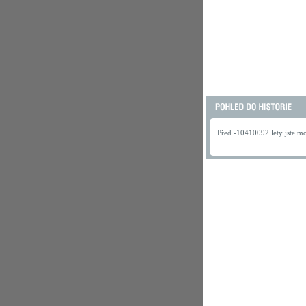
Před -10410092 lety jste mo
.