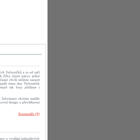
ých Večerníčků a to od zaří
ek (Dva různé názvy jedné
časné chvíli můžete narazit
ípadů tento den Večerníček
Stejně tak brzy přidáme i
á. Informace chceme nadále
racovní design a převléknout
Komentáře (0)
e o vysílání jednotlivých