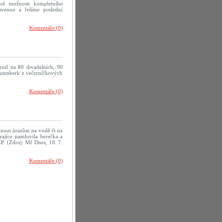
od možnosti kompletního
avenou a řešíme poslední
Komentáře (0)
rnil na 80 divadelních, 90
rautenberk z večerníčkových
Komentáře (0)
yhnout úrazům na vodě či na
zajíce namluvila herečka a
P. (Zdroj: Mf Dnes, 18. 7.
Komentáře (0)