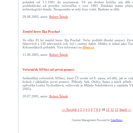
pohádek od 1.1.1981 do současnosti. Už jen drobné krůčky nás dělí 
prohledávání od prvního večerníčku v roce 1965. Databázi máme připr
technologické detaily. Nezapomňte se tedy brzy vrátit. Budeme se těšit.
29.08.2005, autor:
Robert Štípek
Zemřel herec Ilja Prachař
Ve věku 81 let zemřel herec Ilja Prachař. Večer podlehl dlouhé nemoci. Ztvá
filmových a 130 televizních rolí, byl i ceněný dabér. Oblibu si získal jako T
Krkonošských pohádek. Více informací na
iDnes.cz
.
11.08.2005, autor:
Robert Štípek
Večerníček SOSáci učí první pomoci
Sedmidílný večerníček SOSáci, který ČT uvede od 8. srpna, učí děti, jak se v
kolech i základům první pomoci. Příhody Saši, Ondry, Sama a jejich přítele 
zpěvačka Lenka Vychodilová, režírovala je Milada Sukdoláková a zaplatila VZ
2005).
20.07.2005, autor:
Robert Štípek
<< Novější­
1
2
3
4
5
6
7
8
9
10
11
12
13
Starší >>
Content Management Powered by
CuteNews