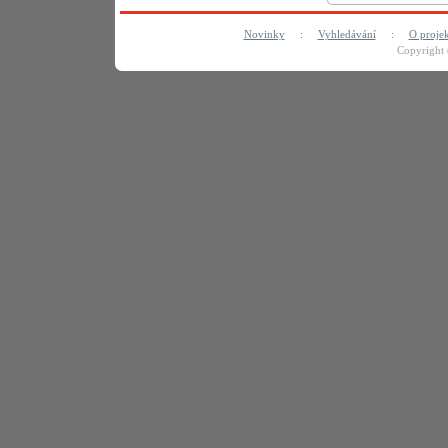
Novinky
:
Vyhledávání
:
O proje
Copyright