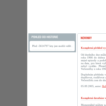
Před -5614797 lety jste mohli vidět .
Kompletní přehled vys
Od dnešního dne můžete
roku 1966 do dubna 2
stejné epizody a podob
na data, pro která vy
nebyl vysílán. Přesn
Večerníčky z roku 196
Doplněním přehledu vy
doplňovat, rozšiřovat 
Večerníček.com do sluš
05.09.2005, autor:
Rob
Kompletní databáze vč
Momentálně můžete na