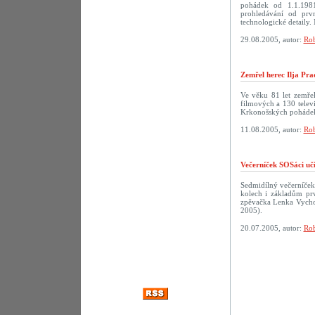
pohádek od 1.1.198
prohledávání od prv
technologické detaily. 
29.08.2005, autor:
Rob
Zemřel herec Ilja Pra
Ve věku 81 let zemřel
filmových a 130 televi
Krkonošských pohádek
11.08.2005, autor:
Rob
Večerníček SOSáci uč
Sedmidílný večerníček
kolech i základům prv
zpěvačka Lenka Vychod
2005).
20.07.2005, autor:
Rob