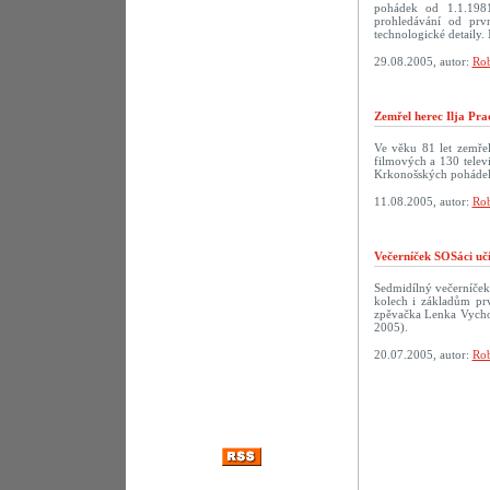
pohádek od 1.1.198
prohledávání od prv
technologické detaily. 
29.08.2005, autor:
Rob
Zemřel herec Ilja Pra
Ve věku 81 let zemřel
filmových a 130 televi
Krkonošských pohádek
11.08.2005, autor:
Rob
Večerníček SOSáci uč
Sedmidílný večerníček
kolech i základům prv
zpěvačka Lenka Vychod
2005).
20.07.2005, autor:
Rob