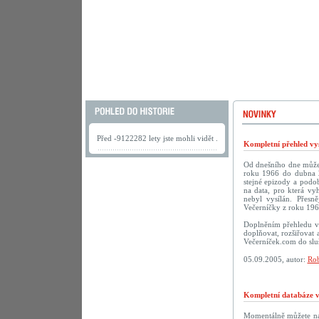
Před -9122282 lety jste mohli vidět .
Kompletní přehled vys
Od dnešního dne můžete
roku 1966 do dubna 2
stejné epizody a podob
na data, pro která vy
nebyl vysílán. Přesn
Večerníčky z roku 196
Doplněním přehledu vy
doplňovat, rozšiřovat 
Večerníček.com do sluš
05.09.2005, autor:
Rob
Kompletní databáze vč
Momentálně můžete na