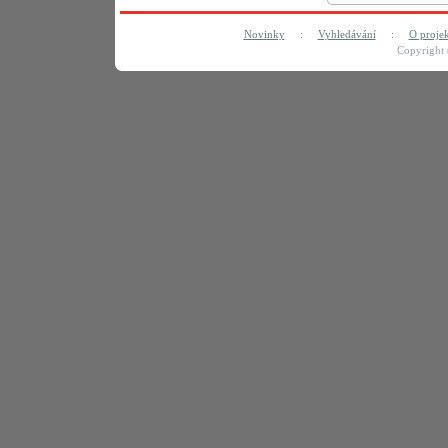
Novinky
:
Vyhledávání
:
O proje
Copyright