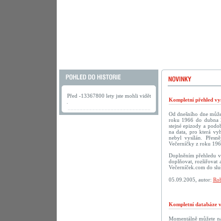
Před -13367800 lety jste mohli vidět
Kompletní přehled vys
.
Od dnešního dne můžete
roku 1966 do dubna 2
stejné epizody a podob
na data, pro která vy
nebyl vysílán. Přesn
Večerníčky z roku 196
Doplněním přehledu vy
doplňovat, rozšiřovat 
Večerníček.com do sluš
05.09.2005, autor:
Rob
Kompletní databáze vč
Momentálně můžete na