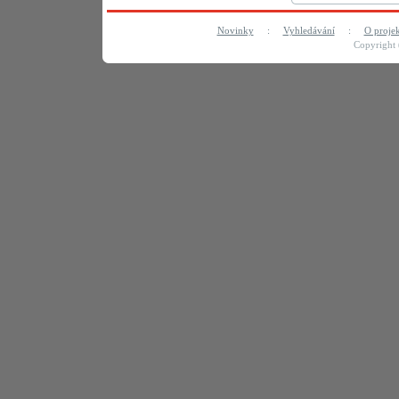
Novinky
:
Vyhledávání
:
O proje
Copyright