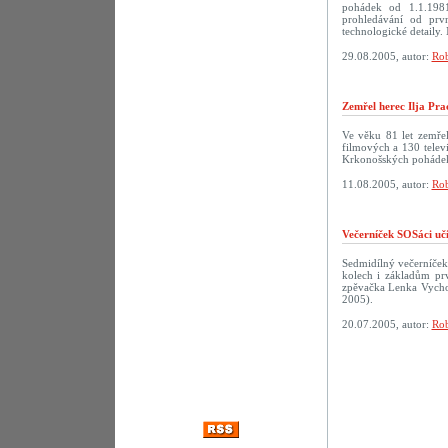
pohádek od 1.1.198
prohledávání od prv
technologické detaily. 
29.08.2005, autor:
Rob
Zemřel herec Ilja Pra
Ve věku 81 let zemřel
filmových a 130 televi
Krkonošských pohádek
11.08.2005, autor:
Rob
Večerníček SOSáci uč
Sedmidílný večerníček
kolech i základům prv
zpěvačka Lenka Vychod
2005).
20.07.2005, autor:
Rob