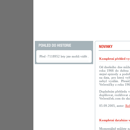
Před -7118952 lety jste mohli vidět .
Kompletní přehled vys
Od dnešního dne můžete
roku 1966 do dubna 2
stejné epizody a podob
na data, pro která vy
nebyl vysílán. Přesn
Večerníčky z roku 196
Doplněním přehledu vy
doplňovat, rozšiřovat 
Večerníček.com do sluš
05.09.2005, autor:
Rob
Kompletní databáze vč
Momentálně můžete na