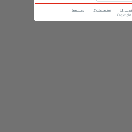
Novinky
:
Vyhledávání
:
O proje
Copyright