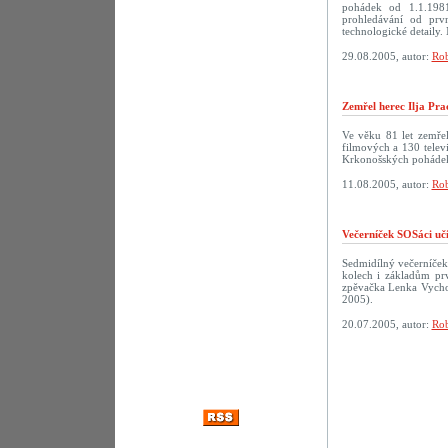
pohádek od 1.1.198
prohledávání od prv
technologické detaily. 
29.08.2005, autor:
Rob
Zemřel herec Ilja Pra
Ve věku 81 let zemřel
filmových a 130 televi
Krkonošských pohádek
11.08.2005, autor:
Rob
Večerníček SOSáci uč
Sedmidílný večerníček
kolech i základům prv
zpěvačka Lenka Vychod
2005).
20.07.2005, autor:
Rob