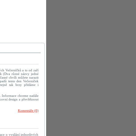
ých Večerníčků a to od zaří
ek (Dva různé názvy jedné
časné chvíli můžete narazit
ípadů tento den Večerníček
Stejně tak brzy přidáme i
á. Informace chceme nadále
racovní design a převléknout
Komentáře (0)
e o vysílání jednotlivých