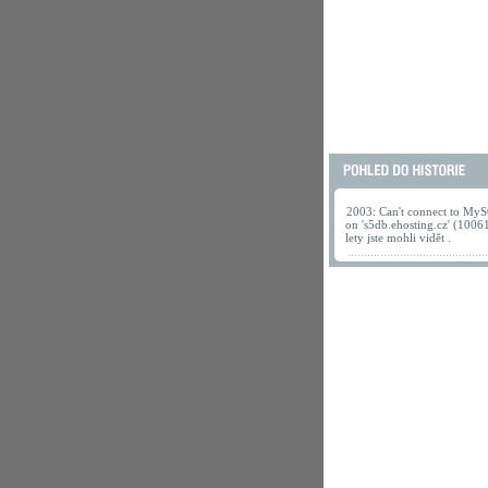
2003: Can't connect to MyS
on 's5db.ehosting.cz' (1006
lety jste mohli vidět .