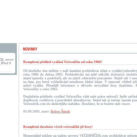
QL server
Kompletní přehled vysílání Večerníčku od roku 1966!
1)Před 0
Od dnešního dne můžete v naší databázi prohledávat údaje o vysílání jednotliv
roku 1966 do dubna 2005. Prohledávání má ještě několik drobných chybič
stejné epizody a podobně), ale na jejich odstraněni pracujeme. Stejně tak v sou
na data, pro která vyhledávání nenalezne žádné údaje. V naprosté většině př
nebyl vysílán. Přesnější informace o důvodu nevysílání brzy doplníme. 
Večerníčky z roku 1965.
Doplněním přehledu vysílání Večerníčku však naše práce nekončí. Spíše začín
doplňovat, rozšiřovat a pravidelně aktualizovat. Stejně tak je načase opustit p
Večerníček.com do slušivějšího kabátku. Doufáme, že se budete rádi vracet.
05.09.2005, autor:
Robert Štípek
Kompletní databáze včech večerníčků již brzy!
Momentálně můžete na našem serveru VEČERNÍČEK.com prohledávat informac