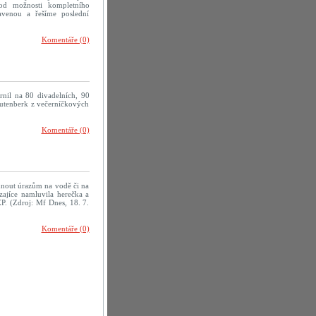
od možnosti kompletního
avenou a řešíme poslední
Komentáře (0)
rnil na 80 divadelních, 90
rautenberk z večerníčkových
Komentáře (0)
yhnout úrazům na vodě či na
zajíce namluvila herečka a
P. (Zdroj: Mf Dnes, 18. 7.
Komentáře (0)