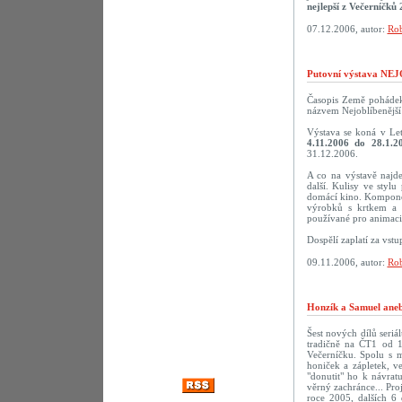
nejlepší z Večerníčků 
07.12.2006, autor:
Rob
Putovní výstava N
Časopis Země pohádek 
názvem Nejoblíbenější 
Výstava se koná v Le
4.11.2006 do 28.1.2
31.12.2006.
A co na výstavě najd
další. Kulisy ve styl
domácí kino. Komponov
výrobků s krtkem a 
používané pro animaci.
Dospělí zaplatí za vst
09.11.2006, autor:
Rob
Honzík a Samuel aneb
Šest nových dílů seriá
tradičně na ČT1 od 1
Večerníčku. Spolu s 
honiček a zápletek, v
"donutit" ho k návra
věrný zachránce... Pro
roce 2005, dalších 6 