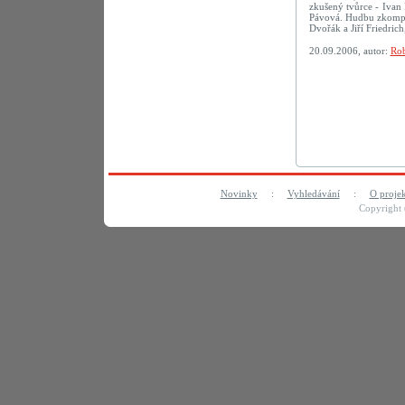
zkušený tvůrce - Ivan 
Pávová. Hudbu zkompon
Dvořák a Jiří Friedric
20.09.2006, autor:
Rob
Novinky
:
Vyhledávání
:
O proje
Copyright