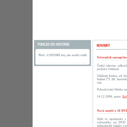
Před -13305988 lety jste mohli vidět
Večerníček ustoupí h
.
Česká televize odkry
podobu Událostí.
Události budou od led
ředitel ČT Jiří Janeče
rok.
Pokračování článku n
14.12.2006, autor:
Rob
Nová soutěž o 10 DVD
Opět ve spolupráci 
večerníčky na DVD př
jednoduché otázky a m