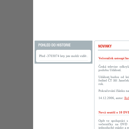
Před -3703074 lety jste mohli vidět .
Večerníček ustoupí h
Česká televize odkry
podobu Událostí.
Události budou od led
ředitel ČT Jiří Janeče
rok.
Pokračování článku n
14.12.2006, autor:
Rob
Nová soutěž o 10 DVD
Opět ve spolupráci 
večerníčky na DVD př
jednoduché otázky a m