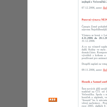
nejlepší z Večerníčků 
07.12.2006, autor:
Rob
Putovní výstava N
Časopis Země pohádek 
názvem Nejoblíbenější 
Výstava se koná v Le
4.11.2006 do 28.1.2
31.12.2006.
A co na výstavě najd
další. Kulisy ve styl
domácí kino. Komponov
výrobků s krtkem a 
používané pro animaci.
Dospělí zaplatí za vst
09.11.2006, autor:
Rob
Honzík a Samuel aneb
Šest nových dílů seriá
tradičně na ČT1 od 1
Večerníčku. Spolu s 
honiček a zápletek, v
"donutit" ho k návra
věrný zachránce... Pro
roce 2005, dalších 6 