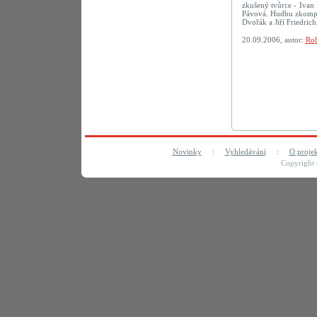
zkušený tvůrce - Ivan 
Pávová. Hudbu zkompon
Dvořák a Jiří Friedric
20.09.2006, autor:
Rob
Novinky
:
Vyhledávání
:
O proje
Copyright