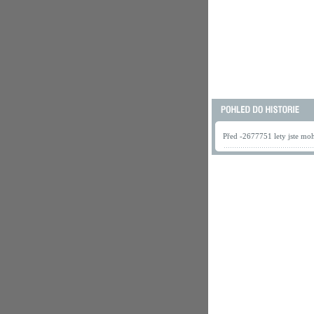
Před -2677751 lety jste mohl