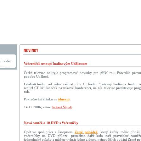
i vidět .
Večerníček ustoupí hodinovým Událostem
Česká televize odkryla programové novinky pro příští rok. Potvrdila přes
podobu Událostí.
Události budou od ledna začínat už v 19 hodin. "Potrvají hodinu a budou ob
ředitel ČT Jiří Janeček na tiskové konferenci, na níž televize představuje pr
rok.
Pokračování článku na
idnes.cz
.
14.12.2006, autor:
Robert Štípek
Nová soutěž o 10 DVD s Večerníčky
Opět ve spolupráci s časopisem
Země pohádek
, který každý měsíc přináší
večerníčky na DVD příloze, přinášíme další kolo naší pravidelné soutěž
jednoduché otázky a můžete vyhrát jedno z deseti nejnovějších vydání
Země po