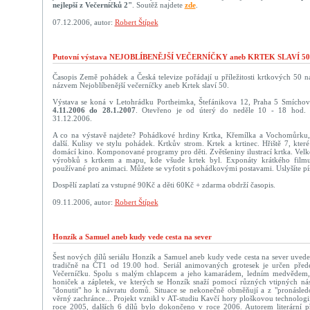
nejlepší z Večerníčků 2"
. Soutěž najdete
zde
.
07.12.2006, autor:
Robert Štípek
Putovní výstava NEJOBLÍBENĚJŠÍ VEČERNÍČKY aneb KRTEK SLAVÍ 50
Časopis Země pohádek a Česká televize pořádají u příležitosti krtkových 50 n
názvem Nejoblíbenější večerníčky aneb Krtek slaví 50.
Výstava se koná v Letohrádku Portheimka, Štefánikova 12, Praha 5 Smíchov 
4.11.2006 do 28.1.2007
. Otevřeno je od úterý do neděle 10 - 18 hod. 
31.12.2006.
A co na výstavě najdete? Pohádkové hrdiny Krtka, Křemílka a Vochomůrku,
další. Kulisy ve stylu pohádek. Krtkův strom. Krtek a krtinec. Hřiště 7, kte
domácí kino. Komponované programy pro děti. Zvětšeniny ilustrací krtka. Velk
výrobků s krtkem a mapu, kde všude krtek byl. Exponáty krátkého fil
používané pro animaci. Můžete se vyfotit s pohádkovými postavami. Uslyšíte pí
Dospělí zaplatí za vstupné 90Kč a děti 60Kč + zdarma obdrží časopis.
09.11.2006, autor:
Robert Štípek
Honzík a Samuel aneb kudy vede cesta na sever
Šest nových dílů seriálu Honzík a Samuel aneb kudy vede cesta na sever uvede 
tradičně na ČT1 od 19.00 hod. Seriál animovaných grotesek je určen pře
Večerníčku. Spolu s malým chlapcem a jeho kamarádem, ledním medvědem, 
honiček a zápletek, ve kterých se Honzík snaží pomocí různých vtipných ná
"donutit" ho k návratu domů. Situace se nekonečně obměňují a z "pronásled
věrný zachránce... Projekt vznikl v AT-studiu Kavčí hory ploškovou technologi
roce 2005, dalších 6 dílů bylo dokončeno v roce 2006. Autorem literární př