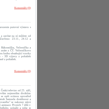
Komentáře (0)
arozenin putovní výstavu s
a zavítat na ní můžete od
Zavřeno: 23.11., 24.12 a
 Rákosníčka, Večerníčka a
ré znáte z ČT. Večerníčkovo
ou knihu obsahující vzorky
mu - 3D výjevy z pohádek
sně z pohádek.
Komentáře (0)
Česká televize od 25. září,
devším nejmenším divákům
se opět ocitnou uprostřed
strah Samuela dostihnout a
ovaného" se nakonec stává
í animace. Prvních 7 dílů v
edlohy, scénáře a režie je