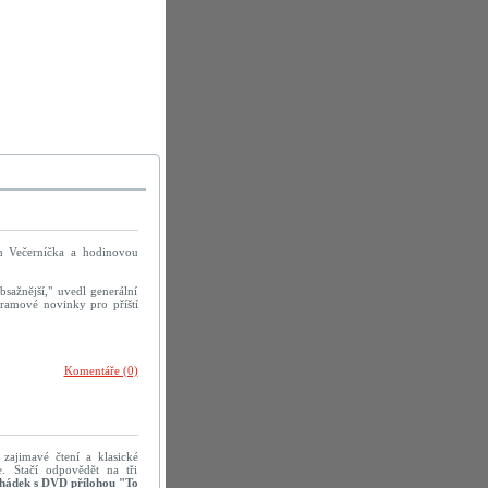
un Večerníčka a hodinovou
sažnější," uvedl generální
ogramové novinky pro příští
Komentáře (0)
 zajimavé čtení a klasické
e. Stačí odpovědět na tři
hádek s DVD přílohou "To