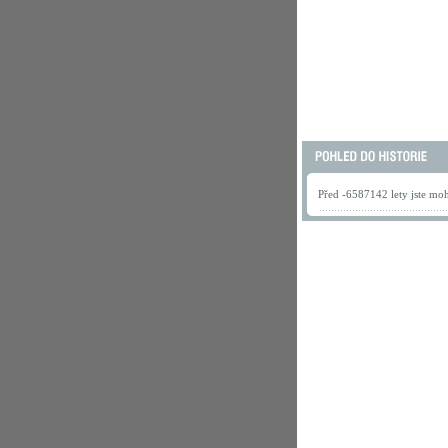
Před -6587142 lety jste mohl