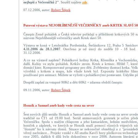
nejlepší z Večerníčků 2"
. Soutěž najdete
zde
.
07.12.2006, autor:
Robert Štípek
Putovní výstava NEJOBLÍBENĚJŠÍ VEČERNÍČKY aneb KRTEK SLAVÍ 50
Časopis Země pohádek a Česká televize pořádají u příležitosti krtkových 50 n
názvem Nejoblíbenější večerníčky aneb Krtek slaví 50.
Výstava se koná v Letohrádku Portheimka, Štefánikova 12, Praha 5 Smíchov 
4.11.2006 do 28.1.2007
. Otevřeno je od úterý do neděle 10 - 18 hod. 
31.12.2006.
A co na výstavě najdete? Pohádkové hrdiny Krtka, Křemílka a Vochomůrku,
další. Kulisy ve stylu pohádek. Krtkův strom. Krtek a krtinec. Hřiště 7, kte
domácí kino. Komponované programy pro děti. Zvětšeniny ilustrací krtka. Velk
výrobků s krtkem a mapu, kde všude krtek byl. Exponáty krátkého fil
používané pro animaci. Můžete se vyfotit s pohádkovými postavami. Uslyšíte pí
Dospělí zaplatí za vstupné 90Kč a děti 60Kč + zdarma obdrží časopis.
09.11.2006, autor:
Robert Štípek
Honzík a Samuel aneb kudy vede cesta na sever
Šest nových dílů seriálu Honzík a Samuel aneb kudy vede cesta na sever uvede 
tradičně na ČT1 od 19.00 hod. Seriál animovaných grotesek je určen pře
Večerníčku. Spolu s malým chlapcem a jeho kamarádem, ledním medvědem, 
honiček a zápletek, ve kterých se Honzík snaží pomocí různých vtipných ná
"donutit" ho k návratu domů. Situace se nekonečně obměňují a z "pronásled
věrný zachránce... Projekt vznikl v AT-studiu Kavčí hory ploškovou technologi
roce 2005, dalších 6 dílů bylo dokončeno v roce 2006. Autorem literární př