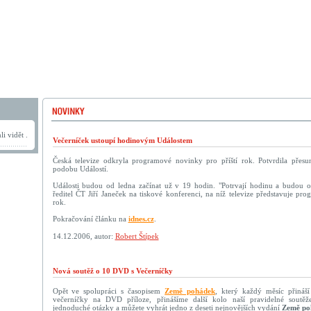
i vidět .
Večerníček ustoupí hodinovým Událostem
Česká televize odkryla programové novinky pro příští rok. Potvrdila přes
podobu Událostí.
Události budou od ledna začínat už v 19 hodin. "Potrvají hodinu a budou ob
ředitel ČT Jiří Janeček na tiskové konferenci, na níž televize představuje pr
rok.
Pokračování článku na
idnes.cz
.
14.12.2006, autor:
Robert Štípek
Nová soutěž o 10 DVD s Večerníčky
Opět ve spolupráci s časopisem
Země pohádek
, který každý měsíc přináší
večerníčky na DVD příloze, přinášíme další kolo naší pravidelné soutěž
jednoduché otázky a můžete vyhrát jedno z deseti nejnovějších vydání
Země po