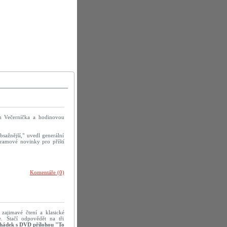
un Večerníčka a hodinovou
sažnější," uvedl generální
ogramové novinky pro příští
Komentáře (0)
 zajimavé čtení a klasické
e. Stačí odpovědět na tři
hádek s DVD přílohou "To