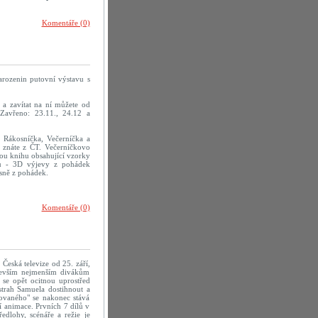
Komentáře (0)
arozenin putovní výstavu s
a zavítat na ní můžete od
Zavřeno: 23.11., 24.12 a
 Rákosníčka, Večerníčka a
ré znáte z ČT. Večerníčkovo
ou knihu obsahující vzorky
mu - 3D výjevy z pohádek
sně z pohádek.
Komentáře (0)
Česká televize od 25. září,
devším nejmenším divákům
se opět ocitnou uprostřed
strah Samuela dostihnout a
ovaného" se nakonec stává
í animace. Prvních 7 dílů v
edlohy, scénáře a režie je