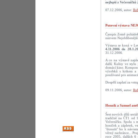
nejlepší z Večerníčků 
07.12.2006, autor:
Rob
Putovní výstava N
Časopis Země pohádek 
názvem Nejoblíbenější 
Výstava se koná v Le
4.11.2006 do 28.1.2
31.12.2006.
A co na výstavě najd
další. Kulisy ve styl
domácí kino. Komponov
výrobků s krtkem a 
používané pro animaci.
Dospělí zaplatí za vst
09.11.2006, autor:
Rob
Honzík a Samuel aneb
Šest nových dílů seriá
tradičně na ČT1 od 1
Večerníčku. Spolu s 
honiček a zápletek, v
"donutit" ho k návra
věrný zachránce... Pro
roce 2005, dalších 6 