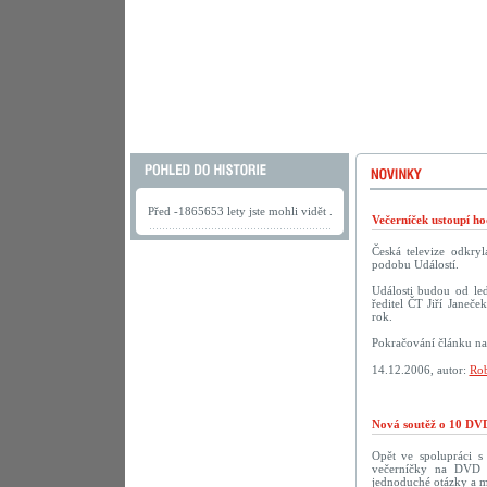
Před -1865653 lety jste mohli vidět .
Večerníček ustoupí h
Česká televize odkry
podobu Událostí.
Události budou od led
ředitel ČT Jiří Janeče
rok.
Pokračování článku n
14.12.2006, autor:
Rob
Nová soutěž o 10 DVD
Opět ve spolupráci 
večerníčky na DVD př
jednoduché otázky a m