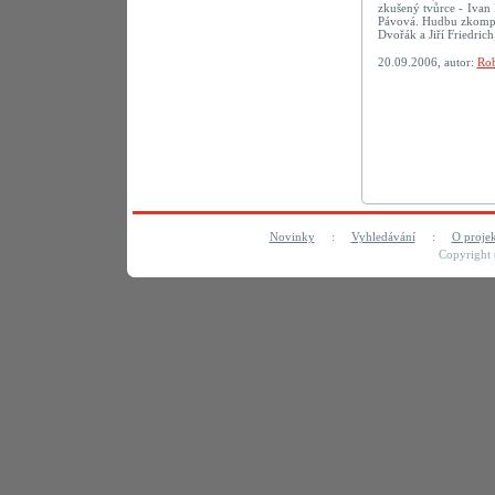
zkušený tvůrce - Ivan 
Pávová. Hudbu zkompon
Dvořák a Jiří Friedric
20.09.2006, autor:
Rob
Novinky
:
Vyhledávání
:
O proje
Copyright